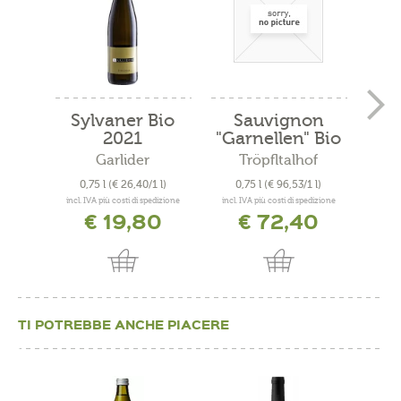
Sylvaner Bio
Sauvignon
Cu
2021
"Garnellen" Bio
"
2019
Garlider
Tröpfltalhof
A
0,75 l
(€ 26,40/1 l)
0,75 l
(€ 96,53/1 l)
0
incl. IVA più costi di spedizione
incl. IVA più costi di spedizione
incl. 
€ 19,80
€ 72,40
TI POTREBBE ANCHE PIACERE