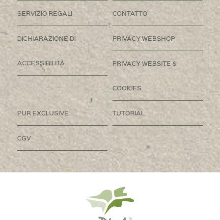
SERVIZIO REGALI
CONTATTO
DICHIARAZIONE DI
PRIVACY WEBSHOP
ACCESSIBILITÀ
PRIVACY WEBSITE &
COOKIES
PUR EXCLUSIVE
TUTORIAL
CGV