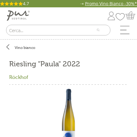
4.7
➝
Promo Vino Bianco -30%*
Vino bianco
Riesling "Paula" 2022
Röckhof