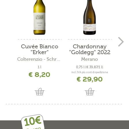
Cuvée Bianco
Chardonnay
S
"Erker"
"Goldegg" 2022
nitr
Colterenzio - Schreckbichl
Merano
Mace
1 l
0,75 l
(€ 39,87/1 l)
0,4
€ 8,20
incl. IVA più costi di spedizione
incl. 
€ 29,90
10€