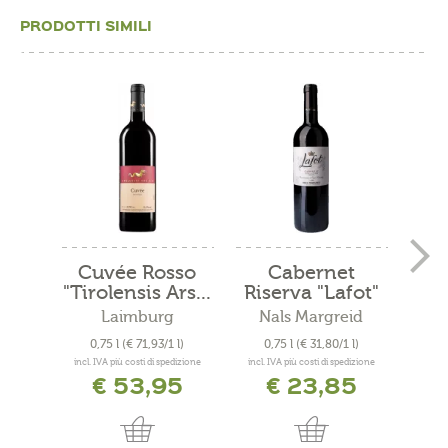
PRODOTTI SIMILI
Cuvée Rosso
Cabernet
Mer
"Tirolensis Ars...
Riserva "Lafot"
2021
Laimburg
Nals Margreid
N
0,75 l
(€ 71,93/1 l)
0,75 l
(€ 31,80/1 l)
0
incl. IVA più costi di spedizione
incl. IVA più costi di spedizione
incl. 
€ 53,95
€ 23,85