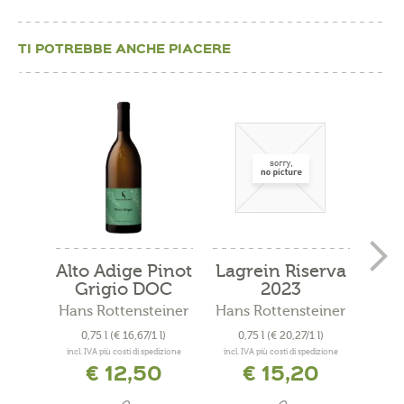
TI POTREBBE ANCHE PIACERE
Alto Adige Pinot
Lagrein Riserva
P
Grigio DOC
2023
"Pa
2025
Hans Rottensteiner
Hans Rottensteiner
0,75 l
(€ 16,67/1 l)
0,75 l
(€ 20,27/1 l)
0
incl. IVA più costi di spedizione
incl. IVA più costi di spedizione
incl. 
€ 12,50
€ 15,20