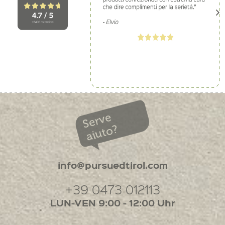
Serve
aiuto?
info@pursuedtirol.com
+39 0473 012113
LUN-VEN 9:00 - 12:00 Uhr