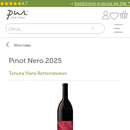
4.7
➝
Spedizione gratuita da 59€ *
Vino rosso
Pinot Nero 2025
Tenuta Hans Rottensteiner