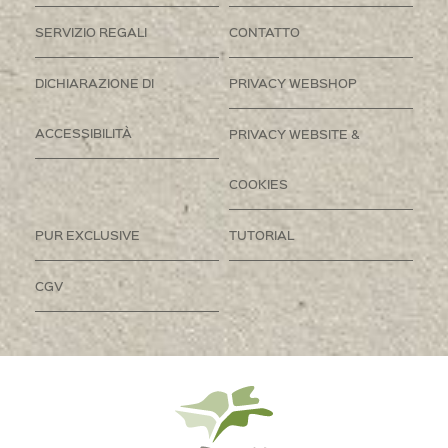
SERVIZIO REGALI
CONTATTO
DICHIARAZIONE DI
PRIVACY WEBSHOP
ACCESSIBILITÀ
PRIVACY WEBSITE &
COOKIES
PUR EXCLUSIVE
TUTORIAL
CGV