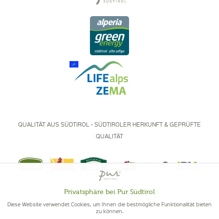
QUALITÄT AUS SÜDTIROL - SÜDTIROLER HERKUNFT & GEPRÜFTE
QUALITÄT
Privatsphäre bei Pur Südtirol
Aktiv
Funktionale
© 2026 Pur Südtirol
Diese Website verwendet Cookies, um Ihnen die bestmögliche Funktionalität bieten
Vertrag widerrufen
zu können.