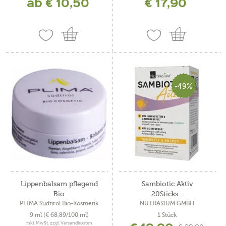
ab € 10,50
€ 17,90
-49%
Lippenbalsam pflegend
Sambiotic Aktiv
Bio
20Sticks...
PLIMA Südtirol Bio-Kosmetik
NUTRASIUM GMBH
9 ml
(€ 68,89/100 ml)
1 Stück
inkl. MwSt. zzgl. Versandkosten