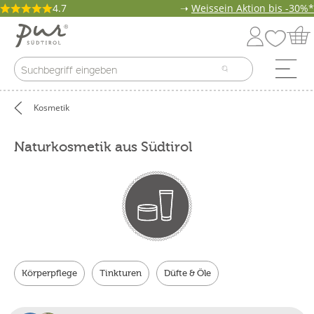
4.7
➝
Weissein Aktion bis -30%*
Kosmetik
Naturkosmetik aus Südtirol
Körperpflege
Tinkturen
Düfte & Öle