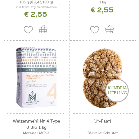
105 g
(€ 2,43/100 g)
1 kg
€ 2,55
inkl. MwSt. zzgl. Versandkosten
€ 2,55
KUNDEN-
LIEBLING
Weizenmehl Nr. 4 Type
Ur-Paarl
0 Bio 1 kg
Meraner Mühle
Bäckerei Schuster