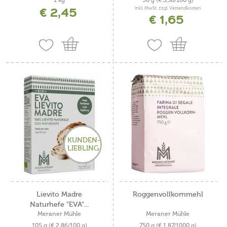
1 kg
50 g
(€ 3,30/100 g)
€ 2,45
inkl. MwSt. zzgl. Versandkosten
€ 1,65
KUNDEN-
LIEBLING
Lievito Madre
Roggenvollkornmehl
Naturhefe "EVA"...
Meraner Mühle
Meraner Mühle
105 g
(€ 2,86/100 g)
750 g
(€ 1,87/1000 g)