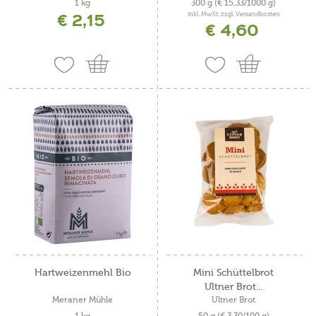
1 kg
300 g
(€ 15,33/1000 g)
€ 2,15
inkl. MwSt. zzgl. Versandkosten
€ 4,60
Hartweizenmehl Bio
Mini Schüttelbrot
Ultner Brot...
Meraner Mühle
Ultner Brot