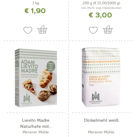
1 kg
200 g
(€ 15,00/1000 g)
€ 1,90
inkl. MwSt. zzgl. Versandkosten
€ 3,00
Lievito Madre
Dinkelmehl weiß
Naturhefe mit...
Meraner Mühle
Meraner Mühle