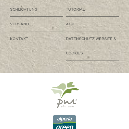
SCHLICHTUNG
TUTORIAL
VERSAND
AGB
KONTAKT
DATENSCHUTZ WEBSITE &
COOKIES