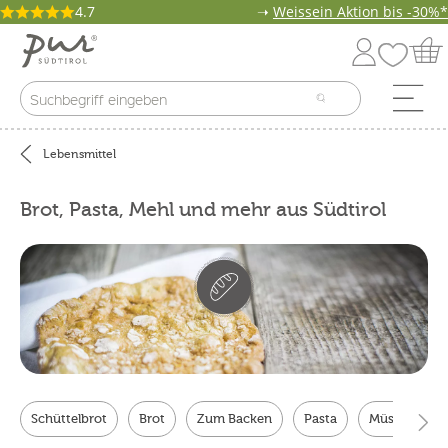
4.7
➝
Weissein Aktion bis -30%*
Lebensmittel
Brot, Pasta, Mehl und mehr aus Südtirol
Schüttelbrot
Brot
Zum Backen
Pasta
Müsli & Flake