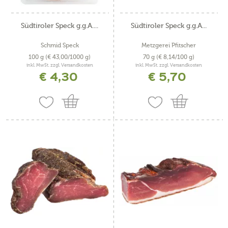
Südtiroler Speck g.g.A....
Südtiroler Speck g.g.A...
Schmid Speck
Metzgerei Pfitscher
100 g
(€ 43,00/1000 g)
70 g
(€ 8,14/100 g)
inkl. MwSt. zzgl. Versandkosten
inkl. MwSt. zzgl. Versandkosten
€ 4,30
€ 5,70