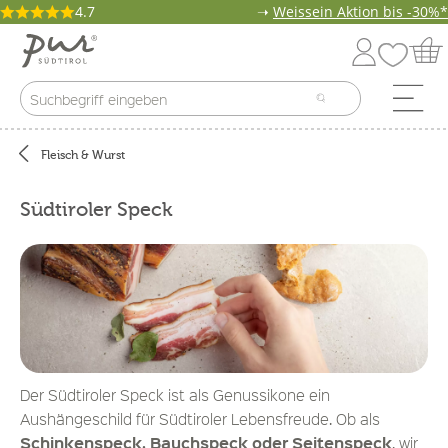
4.7
➝
Weissein Aktion bis -30%*
Fleisch & Wurst
Südtiroler Speck
Der Südtiroler Speck ist als Genussikone ein
Aushängeschild für Südtiroler Lebensfreude. Ob als
Schinkenspeck, Bauchspeck oder Seitenspeck
, wir