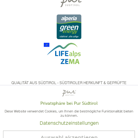
QUALITÄT AUS SÜDTIROL - SÜDTIROLER HERKUNFT & GEPRÜFTE
QUALITÄT
Privatsphäre bei Pur Südtirol
Aktiv
Funktionale
Diese Website verwendet Cookies, um Ihnen die bestmögliche Funktionalität bieten
zu können.
Datenschutzeinstellungen
Inaktiv
Marketing
© 2026 Pur Südtirol
Auswahl akzeptieren
Vertrag widerrufen