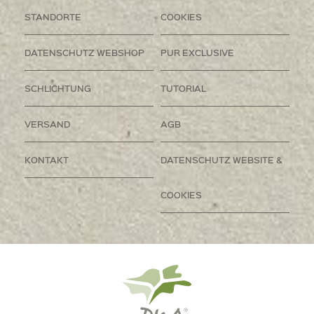
STANDORTE
COOKIES
DATENSCHUTZ WEBSHOP
PUR EXCLUSIVE
SCHLICHTUNG
TUTORIAL
VERSAND
AGB
KONTAKT
DATENSCHUTZ WEBSITE &
COOKIES