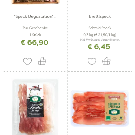
"Speck Degustation"...
Brettlspeck
Pur Geschenke
Schmid Speck
1 Stück
0,3 kg
(€ 21,50/1 kg)
€ 66,90
inkl. MwSt. zzgl. Versandkosten
€ 6,45