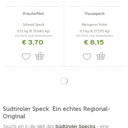
Kräuterfilet
Hausspeck
Schmid Speck
Metzgerei Hofer
0,11 kg
(€ 33,64/1 kg)
0,3 kg
(€ 27,17/1 kg)
inkl. MwSt. zzgl. Versandkosten
inkl. MwSt. zzgl. Versandkosten
€ 3,70
€ 8,15
Südtiroler Speck: Ein echtes Regional-
Original
Südtiroler Specks
Taucht ein in die Welt des
– eine