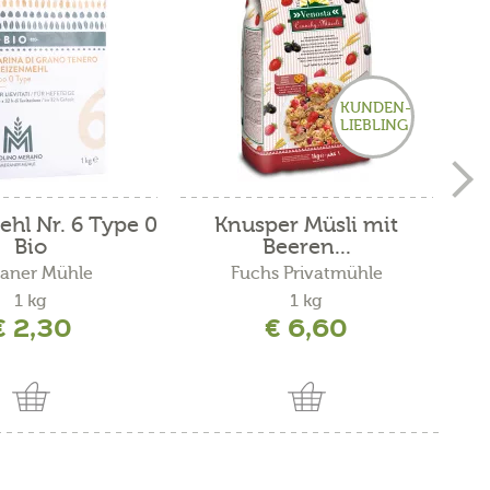
KUNDEN-
LIEBLING
hl Nr. 6 Type 0
Knusper Müsli mit
Bio
Beeren...
aner Mühle
Fuchs Privatmühle
1 kg
1 kg
€ 2,30
€ 6,60