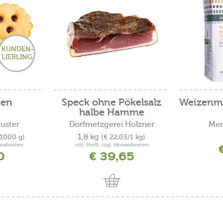
KUNDEN-
LIEBLING
ben
Speck ohne Pökelsalz
Weizenme
halbe Hamme
uster
Dorfmetzgerei Holzner
Mer
1,8 kg
/1000 g)
(€ 22,03/1 kg)
sandkosten
inkl. MwSt. zzgl. Versandkosten
0
€ 39,65