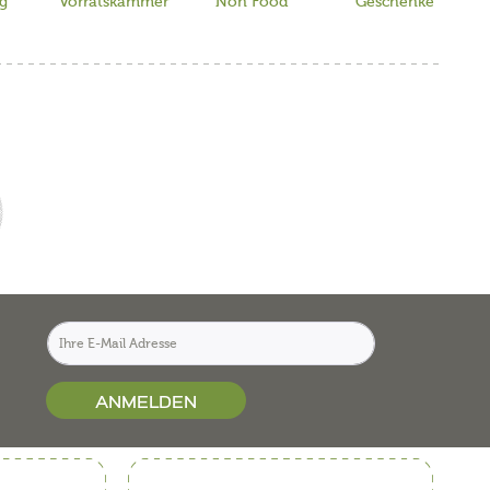
ig
Vorratskammer
Non Food
Geschenke
ANMELDEN