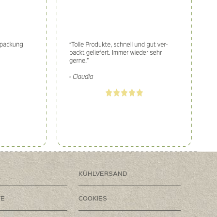
KÜHLVERSAND
TE
COOKIES