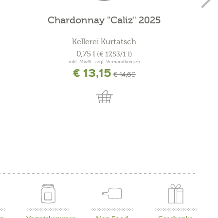
Chardonnay "Caliz" 2025
Kellerei Kurtatsch
0,75 l
(€ 17,53/1 l)
inkl. MwSt. zzgl. Versandkosten
€ 13,15
€ 14,60