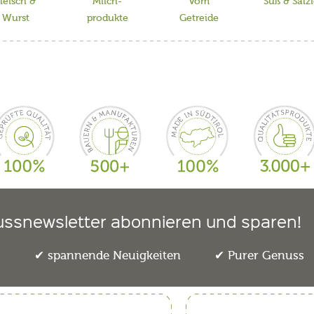
leisch &
Milch-
Vom
Süß & Salz
Wurst
produkte
Getreide
ussnewsletter abonnieren und sparen!
e
spannende Neuigkeiten
Purer Genuss