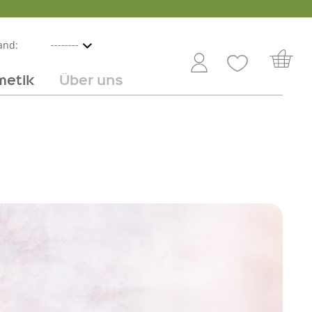
and:
metik
Über uns
nline
mmer
 Angebot
Großhandel
Obst & Gemüse
Service
Süßes
Jobs