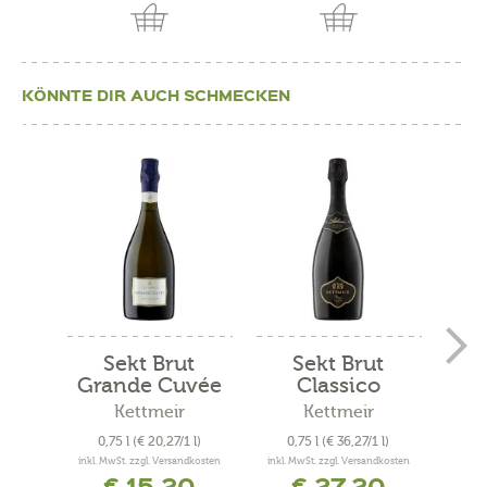
KÖNNTE DIR AUCH SCHMECKEN
Sekt Brut
Sekt Brut
Grande Cuvée
Classico
Millesime...
Kettmeir
Kettmeir
Sekt
0,75 l
(€ 20,27/1 l)
0,75 l
(€ 36,27/1 l)
0
inkl. MwSt. zzgl. Versandkosten
inkl. MwSt. zzgl. Versandkosten
inkl. 
€ 15,20
€ 27,20