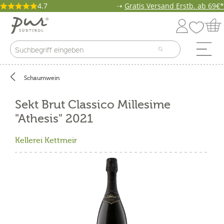
4.7
➝
Gratis Versand Erstb. ab 69€*
Schaumwein
Sekt Brut Classico Millesime
"Athesis" 2021
Kellerei Kettmeir