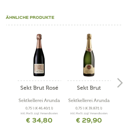
ÄHNLICHE PRODUKTE
Sekt Brut Rosé
Sekt Brut
P
Ro
Sektkellerei Arunda
Sektkellerei Arunda
0,75 l
(€ 46,40/1 l)
0,75 l
(€ 39,87/1 l)
0
inkl. MwSt. zzgl. Versandkosten
inkl. MwSt. zzgl. Versandkosten
inkl. 
€ 34,80
€ 29,90