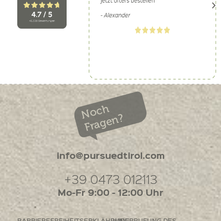
Noch
Fragen?
info@pursuedtirol.com
+39 0473 012113
Mo-Fr 9:00 - 12:00 Uhr
BARRIEREFREIHEITSERKLÄHRUNG
WIDERRUFUNG DES