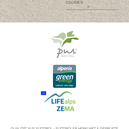
COOKIES
QUALITÄT AUS SÜDTIROL - SÜDTIROLER HERKUNFT & GEPRÜFTE