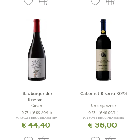
Blauburgunder
Cabernet Riserva 2023
Riserva...
Girlan
Unterganzner
0,75 l
(€ 59,20/1 l)
0,75 l
(€ 48,00/1 l)
inkl. MwSt. zzgl. Versandkosten
inkl. MwSt. zzgl. Versandkosten
€ 44,40
€ 36,00