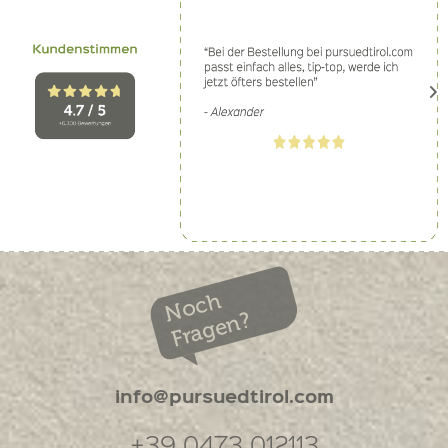
Noch
Fragen?
info@pursuedtirol.com
+39 0473 012113