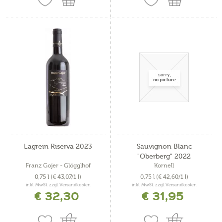
Lagrein Riserva 2023
Sauvignon Blanc
"Oberberg" 2022
Franz Gojer - Glögglhof
Kornell
0,75 l
(€ 43,07/1 l)
0,75 l
(€ 42,60/1 l)
inkl. MwSt. zzgl. Versandkosten
inkl. MwSt. zzgl. Versandkosten
€ 32,30
€ 31,95