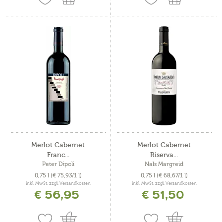
Merlot Cabernet
Merlot Cabernet
Franc...
Riserva...
Peter Dipoli
Nals Margreid
0,75 l
(€ 75,93/1 l)
0,75 l
(€ 68,67/1 l)
inkl. MwSt. zzgl. Versandkosten
inkl. MwSt. zzgl. Versandkosten
€ 56,95
€ 51,50