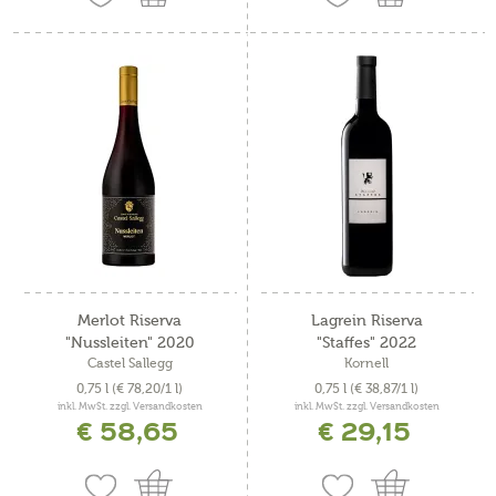
Merlot Riserva
Lagrein Riserva
"Nussleiten" 2020
"Staffes" 2022
Castel Sallegg
Kornell
0,75 l
(€ 78,20/1 l)
0,75 l
(€ 38,87/1 l)
inkl. MwSt. zzgl. Versandkosten
inkl. MwSt. zzgl. Versandkosten
€ 58,65
€ 29,15