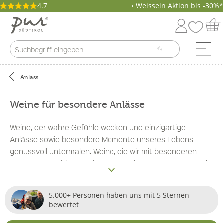
4.7
➝
Weissein Aktion bis -30%*
Anlass
Weine für besondere Anlässe
Weine, der wahre Gefühle wecken und einzigartige
Anlässe sowie besondere Momente unseres Lebens
genussvoll untermalen. Weine, die wir mit besonderen
Momenten verbinden, die unsere Erinnerung prägen und
einen besonderen Platz in unseren Herzen einnehmen.
Wir stellen euch unsere Auswahl an wichtigen Rotweinen
5.000+ Personen haben uns mit 5 Sternen
für eure wichtigen Anlässe vor!
bewertet