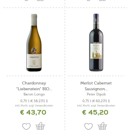
Chardonnay
Merlot Cabernet
"Liebenstein" BIO...
Sauvignon...
Baron Longo
Peter Dipoli
0,75 l
(€ 58,27/1 l)
0,75 l
(€ 60,27/1 l)
inkl. MwSt. zzgl. Versandkosten
inkl. MwSt. zzgl. Versandkosten
€ 43,70
€ 45,20