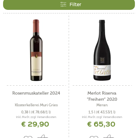
Filter
Rosenmuskateller 2024
Merlot Riserva
"Freiherr" 2020
Klosterkellerei Muri Gries
Meran
0,38 l
(€ 78,68/1 l)
1,5 l
(€ 43,53/1 l)
inkl. MwSt. zzgl. Versandkosten
inkl. MwSt. zzgl. Versandkosten
€ 29,90
€ 65,30