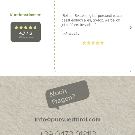
Noch
Fragen?
info@pursuedtirol.com
+39 0473 012113