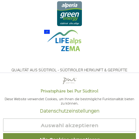
QUALITÄT AUS SÜDTIROL - SÜDTIROLER HERKUNFT & GEPRÜFTE
QUALITÄT
Privatsphäre bei Pur Südtirol
Aktiv
Funktionale
Diese Website verwendet Cookies, um Ihnen die bestmögliche Funktionalität bieten
zu können.
Datenschutzeinstellungen
Inaktiv
Marketing
© 2026 Pur Südtirol
Auswahl akzeptieren
Vertrag widerrufen
Inaktiv
Tracking
Impressum
|
Cookies
| MwSt-Nr. IT02578060218 | Bio-Zertifiziert: