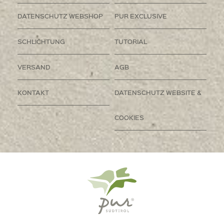
DATENSCHUTZ WEBSHOP
PUR EXCLUSIVE
SCHLICHTUNG
TUTORIAL
VERSAND
AGB
KONTAKT
DATENSCHUTZ WEBSITE &
COOKIES