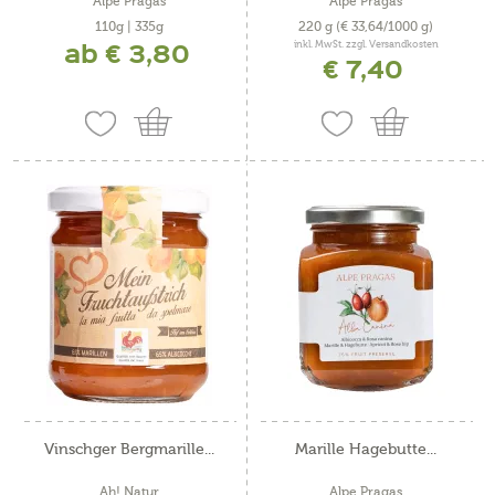
Alpe Pragas
Alpe Pragas
110g | 335g
220 g
(€ 33,64/1000 g)
ab € 3,80
inkl. MwSt. zzgl. Versandkosten
€ 7,40
Vinschger Bergmarille...
Marille Hagebutte...
Ah! Natur
Alpe Pragas