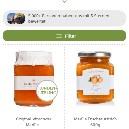
Marillenmarmelade als Inbegriff des sommerlichen
Fruchtaufstrichs aus. Unter ihresgleichen ist wohl die die
5.000+ Personen haben uns mit 5 Sternen
Original Vinschger Marille
als Kronprinzessin zu betiteln.
bewertet
Ihre einzigartigen Anbaubedingungen sind verantwortlich
für ihre ausgeprägte Süße und eben jenen einmalig
Filter
fruchtigen Geschmack, der auch in der Vinschger
Marillenmarmelade wiederzufinden ist.
KUNDEN-
LIEBLING
Original Vinschger
Marille Fruchtaufstrich
Marille...
600g