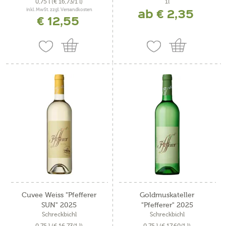
0,75 l
(€ 16,73/1 l)
1l
ab € 2,35
inkl. MwSt. zzgl. Versandkosten
€ 12,55
Cuvee Weiss "Pfefferer
Goldmuskateller
SUN" 2025
"Pfefferer" 2025
Schreckbichl
Schreckbichl
0,75 l
(€ 16,73/1 l)
0,75 l
(€ 17,60/1 l)