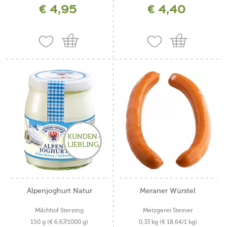
€ 4,95
€ 4,40
KUNDEN-
LIEBLING
Alpenjoghurt Natur
Meraner Würstel
Milchhof Sterzing
Metzgerei Steiner
150 g
(€ 6,67/1000 g)
0,33 kg
(€ 18,64/1 kg)