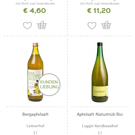
inkl. MwSt. zzgl. Versandkosten
inkl. MwSt. zzgl. Versandkosten
€ 4,60
€ 11,20
KUNDEN-
LIEBLING
Bergapfelsaft
Apfelsaft Naturtrüb Bio
Leitnerhof
Luggin Kandlwaalhof
1 l
1 l