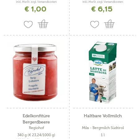
inkl. MwSt. zzgl. Versandkosten
inkl. MwSt. zzgl. Versandkosten
€ 1,00
€ 6,15
Edelkonfitüre
Haltbare Vollmilch
Bergerdbeere
Regiohof
Mila - Bergmilch Südtirol
340 g
(€ 23,24/1000 g)
1 l