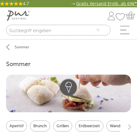
4.7
➝
Gratis Versand Erstb. ab 69€*
Sommer
Sommer
Aperitif
Brunch
Grillen
Erdbeerzeit
Wandern