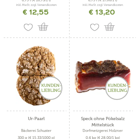
inkl. MwSt. zzgl. Versandkosten
inkl. MwSt. zzgl. Versandkosten
€ 12,55
€ 13,20
KUNDEN-
KUNDEN-
LIEBLING
LIEBLING
Ur-Paarl
Speck ohne Pökelsalz
Mittelstück
Bäckerei Schuster
Dorfmetzgerei Holzner
300 g
(€ 15,33/1000 g)
0,4 kg
(€ 28,00/1 kg)