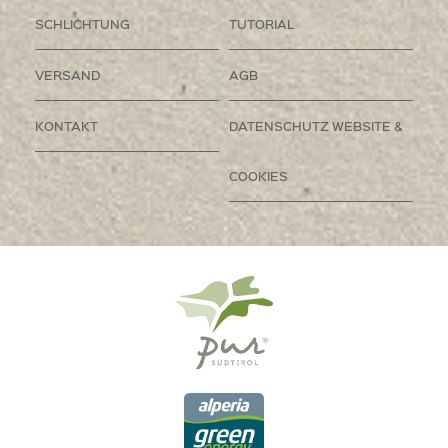
SCHLICHTUNG
TUTORIAL
VERSAND
AGB
KONTAKT
DATENSCHUTZ WEBSITE &
COOKIES