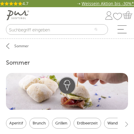
4.7
➝
Weissein Aktion bis -30%*
Sommer
Sommer
Aperitif
Brunch
Grillen
Erdbeerzeit
Wandern