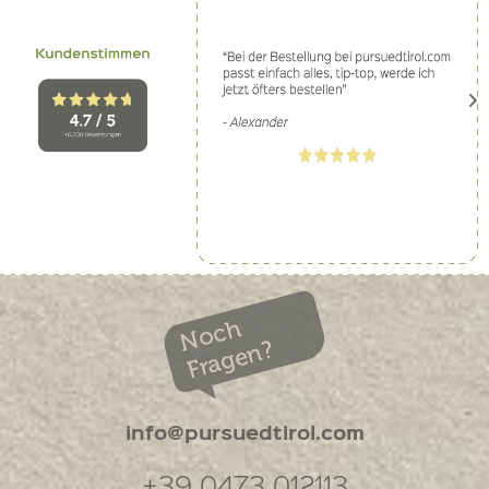
Noch
Fragen?
info@pursuedtirol.com
+39 0473 012113