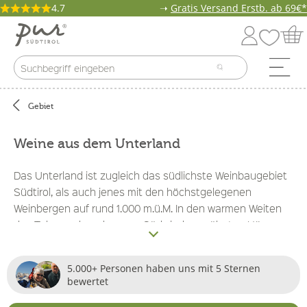
4.7
➝
Gratis Versand Erstb. ab 69€*
Gebiet
Weine aus dem Unterland
Das Unterland ist zugleich das südlichste Weinbaugebiet
Südtirol, als auch jenes mit den höchstgelegenen
Weinbergen auf rund 1.000 m.ü.M. In den warmen Weiten
des Tales und an den vom Südwind verwöhnten Hängen
gedeihen die Weine auf kalkhaltigen Lehm- und
Schuttböden oder Marmorgestein. Die Rotweine sind im
5.000+ Personen haben uns mit 5 Sternen
Unterland in der Unterzahl, wobei Blauburgunder und
bewertet
Vernatsch die wichtigsten Vertreter sind. Besonders