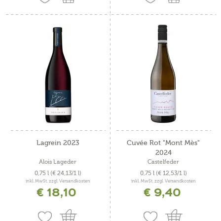
Lagrein 2023
Cuvée Rot "Mont Mès"
2024
Alois Lageder
Castelfeder
0,75 l
(€ 24,13/1 l)
0,75 l
(€ 12,53/1 l)
inkl. MwSt. zzgl. Versandkosten
inkl. MwSt. zzgl. Versandkosten
€ 18,10
€ 9,40