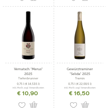
Vernatsch "Merus"
Gewürztraminer
2025
"Selida" 2025
Tiefenbrunner
Tramin
0,75 l
(€ 14,53/1 l)
0,75 l
(€ 22,00/1 l)
inkl. MwSt. zzgl. Versandkosten
inkl. MwSt. zzgl. Versandkosten
€ 10,90
€ 16,50