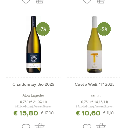
-7%
-5%
Chardonnay Bio 2025
Cuvée Weiß "T" 2025
Alois Lageder
Tramin
0,75 l
(€ 21,07/1 l)
0,75 l
(€ 14,13/1 l)
inkl. MwSt. zzgl. Versandkosten
inkl. MwSt. zzgl. Versandkosten
€ 15,80
€ 10,60
€ 17,00
€ 11,10