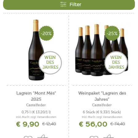
bedeutsam unter den Weißweinen sind hier der
Filter
Chadonnay, der Pinot Grigio und der Gewürztraminer,
dessen Ursprungsort Tramin in dieser Region zu finden
ist.
-20%
-25%
WEIN
WEIN
DES
DES
JAHRES
JAHRES
Lagrein "Mont Mès"
Weinpaket "Lagrein des
2025
Jahres"
Castelfeder
Castelfeder
0,75 l
(€ 13,20/1 l)
6 Stück
(€ 9,33/1 Stück)
inkl. MwSt. zzgl. Versandkosten
inkl. MwSt. zzgl. Versandkosten
€ 9,90
€ 56,00
€ 12,40
€ 74,40