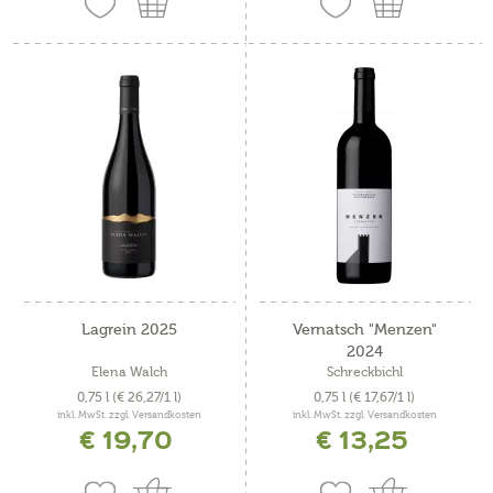
Lagrein 2025
Vernatsch "Menzen"
2024
Elena Walch
Schreckbichl
0,75 l
(€ 26,27/1 l)
0,75 l
(€ 17,67/1 l)
inkl. MwSt. zzgl. Versandkosten
inkl. MwSt. zzgl. Versandkosten
€ 19,70
€ 13,25