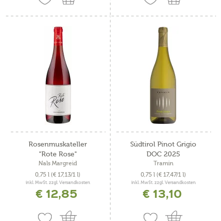
Rosenmuskateller
Südtirol Pinot Grigio
"Rote Rose"
DOC 2025
Nals Margreid
Tramin
0,75 l
(€ 17,13/1 l)
0,75 l
(€ 17,47/1 l)
inkl. MwSt. zzgl. Versandkosten
inkl. MwSt. zzgl. Versandkosten
€ 12,85
€ 13,10