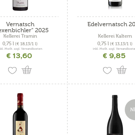
Vernatsch
Edelvernatsch 2
exenbichler" 2025
Kellerei Tramin
Kellerei Kaltern
0,75 l
0,75 l
(€ 18,13/1 l)
(€ 13,13/1 l)
nkl. MwSt. zzgl. Versandkosten
inkl. MwSt. zzgl. Versandkost
€ 13,60
€ 9,85
N