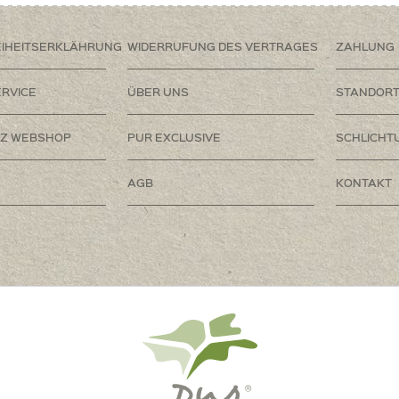
EIHEITSERKLÄHRUNG
WIDERRUFUNG DES VERTRAGES
ZAHLUNG
RVICE
ÜBER UNS
STANDOR
Z WEBSHOP
PUR EXCLUSIVE
SCHLICHT
AGB
KONTAKT