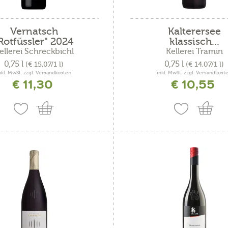
Vernatsch
Kalterersee
Rotfüssler" 2024
klassisch...
ellerei Schreckbichl
Kellerei Tramin
0,75 l
0,75 l
(€ 15,07/1 l)
(€ 14,07/1 l)
nkl. MwSt. zzgl. Versandkosten
inkl. MwSt. zzgl. Versandkost
€ 11,30
€ 10,55