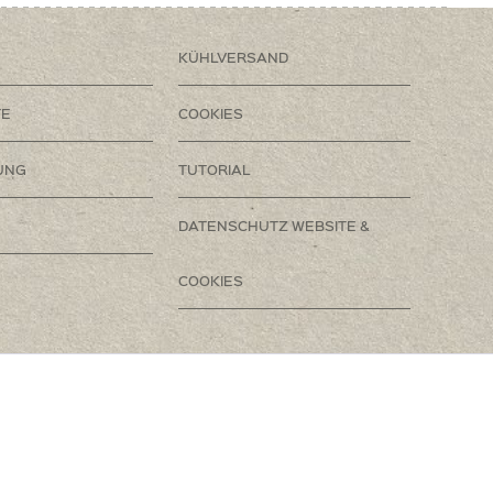
KÜHLVERSAND
TE
COOKIES
UNG
TUTORIAL
DATENSCHUTZ WEBSITE &
COOKIES