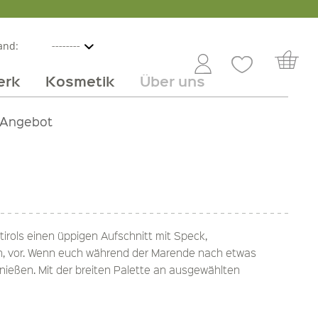
and:
erk
Kosmetik
Über uns
nline
mmer
 Angebot
Großhandel
Obst & Gemüse
Service
Süßes
Jobs
irols einen üppigen Aufschnitt mit Speck,
ch, vor. Wenn euch während der Marende nach etwas
nießen. Mit der breiten Palette an ausgewählten