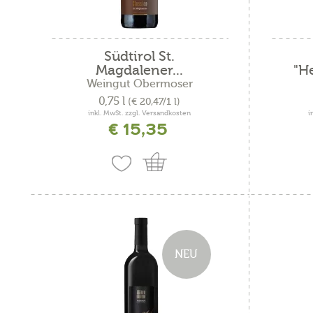
Südtirol St.
Magdalener...
"H
Weingut Obermoser
0,75 l
(€ 20,47/1 l)
inkl. MwSt. zzgl. Versandkosten
i
€ 15,35
NEU