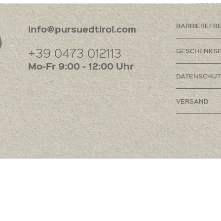
BARRIEREFR
info@pursuedtirol.com
+39 0473 012113
GESCHENKSE
Mo-Fr 9:00 - 12:00 Uhr
DATENSCHUT
VERSAND