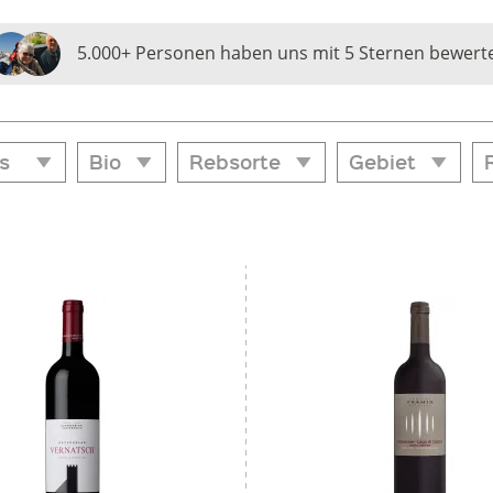
5.000+ Personen haben uns mit 5 Sternen bewert
s
Bio
Rebsorte
Gebiet
Bio
Rebsorte
Gebiet
bis
 5,95
€ 46,05
Ja
Cuvée weiss
Bozen
J
Kalterersee
Meran & Umgebun
St. Magdalener
Unterland
Vernatsch
Vinschgau
Überetsch