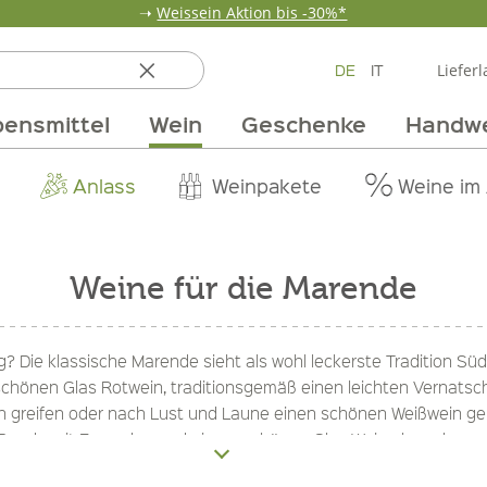
➝
Weissein Aktion bis -30%*
DE
IT
Lieferl
ensmittel
Wein
Geschenke
Handw
ten
 & Öle
Erdbeerzeit
Getränke
Team
Verpackungen
Anlass
Unsere Märkte
Vom Getreide
Wandern
Weinpakete
Pur Exclusive O
Vorratska
Weine im
Weine für die Marende
 Die klassische Marende sieht als wohl leckerste Tradition Südt
schönen Glas Rotwein, traditionsgemäß einen leichten Vernats
ein greifen oder nach Lust und Laune einen schönen Weißwein ge
er Runde mit Freunden und einem schönen Glas Wein abrunden.