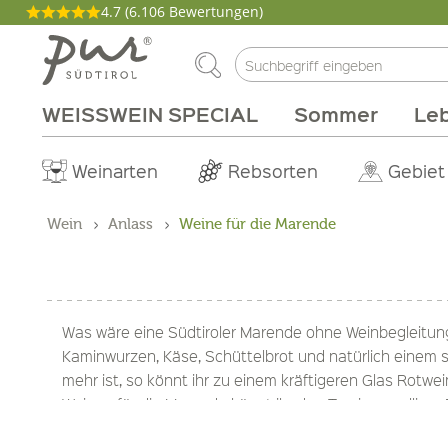
4.7
(6.106 Bewertungen)
WEISSWEIN SPECIAL
Sommer
Leb
Philosophie
Aperitif
Fleisch & Wurst
Weinarten
Pakete
Kochen
Körperpflege
Genussmagazin
Abo Box
Brunch
Wohnen
Rebsorten
Tinkturen
Milchprodukte
Grillen
Gutscheine
Zirbe
Produzen
Gebiet
Düfte
Wein
Anlass
Weine für die Marende
Was wäre eine Südtiroler Marende ohne Weinbegleitung?
Kaminwurzen, Käse, Schüttelbrot und natürlich einem 
mehr ist, so könnt ihr zu einem kräftigeren Glas Rotw
Weinen für die Marende könnt ihr den Tag in gesellig