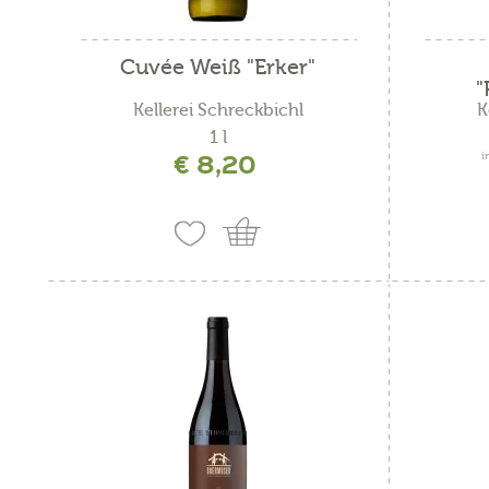
Kellerei Tramin
Cuvée Weiß "Erker"
Thurnhof
"
Kellerei Schreckbichl
K
Weingut Himmelreich
1 l
€ 8,20
i
Weingut Klosterhof
Weingut Obermoser