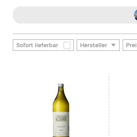
Sofort lieferbar
Hersteller
Prei
Hersteller
von
€
Burggräfler Weinkellerei
Kellerei Kaltern
Kellerei Meran
Kellerei Nals Margreid
Kellerei Schreckbichl