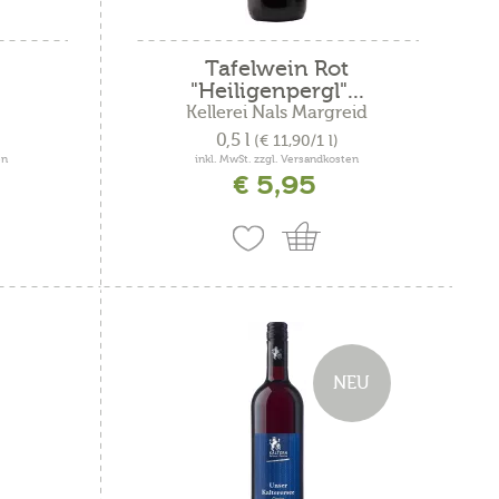
Tafelwein Rot
"Heiligenpergl"...
Kellerei Nals Margreid
0,5 l
(€ 11,90/1 l)
en
inkl. MwSt. zzgl. Versandkosten
€ 5,95
NEU