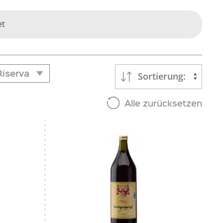
et
Riserva
Sortierung:
Riserva
Alle zurücksetzen
a
g