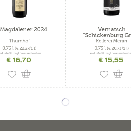
. Magdalener 2024
Vernatsch
"Schickenburg Gra
Thurnhof
Kellerei Meran
0,75 l
0,75 l
(€ 22,27/1 l)
(€ 20,73/1 l)
nkl. MwSt. zzgl. Versandkosten
inkl. MwSt. zzgl. Versandkost
€ 16,70
€ 15,55