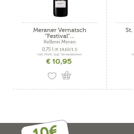
Meraner Vernatsch
St
"Festival"...
Kellerei Meran
0,75 l
(€ 14,60/1 l)
inkl. MwSt. zzgl. Versandkosten
i
€ 10,95
10€