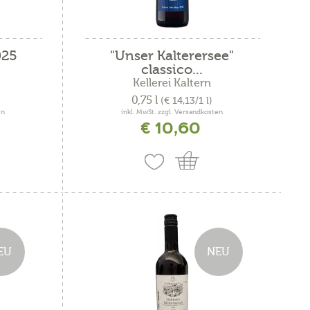
025
"Unser Kalterersee"
classico...
Kellerei Kaltern
0,75 l
(€ 14,13/1 l)
en
inkl. MwSt. zzgl. Versandkosten
€ 10,60
EU
NEU