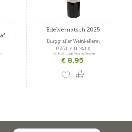
Edelvernatsch 2025
f...
Burggräfler Weinkellerei
0,75 l
(€ 11,93/1 l)
en
inkl. MwSt. zzgl. Versandkosten
€ 8,95