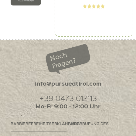
Noch
Fragen?
info@pursuedtirol.com
+39 0473 012113
Mo-Fr 9:00 - 12:00 Uhr
BARRIEREFREIHEITSERKLÄHRUNG
WIDERRUFUNG DES