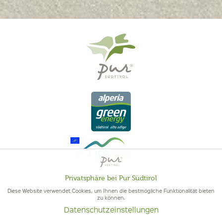
Privatsphäre bei Pur Südtirol
Aktiv
Funktionale
Diese Website verwendet Cookies, um Ihnen die bestmögliche Funktionalität bieten
zu können.
QUALITÄT AUS SÜDTIROL - SÜDTIROLER HERKUNFT & GEPRÜFTE
Datenschutzeinstellungen
Inaktiv
QUALITÄT
Marketing