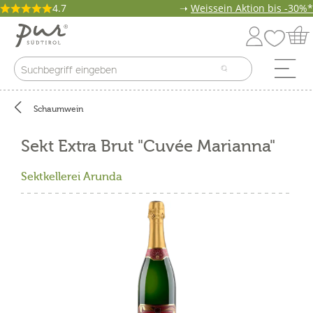
4.7
➝
Weissein Aktion bis -30%*
Schaumwein
Sekt Extra Brut "Cuvée Marianna"
Sektkellerei Arunda