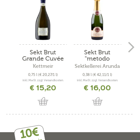
Sekt Brut
Sekt Brut
Bru
Grande Cuvée
"metodo
classico"
Kettmeir
Sektkellerei Arunda
0,75 l
(€ 20,27/1 l)
0,38 l
(€ 42,11/1 l)
0
inkl. MwSt. zzgl. Versandkosten
inkl. MwSt. zzgl. Versandkosten
inkl. 
€ 15,20
€ 16,00
10€