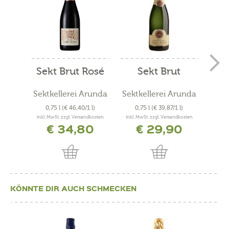
Sekt Brut Rosé
Sekt Brut
P
Ro
Sektkellerei Arunda
Sektkellerei Arunda
0,75 l
(€ 46,40/1 l)
0,75 l
(€ 39,87/1 l)
0
inkl. MwSt. zzgl. Versandkosten
inkl. MwSt. zzgl. Versandkosten
inkl. 
€ 34,80
€ 29,90
KÖNNTE DIR AUCH SCHMECKEN