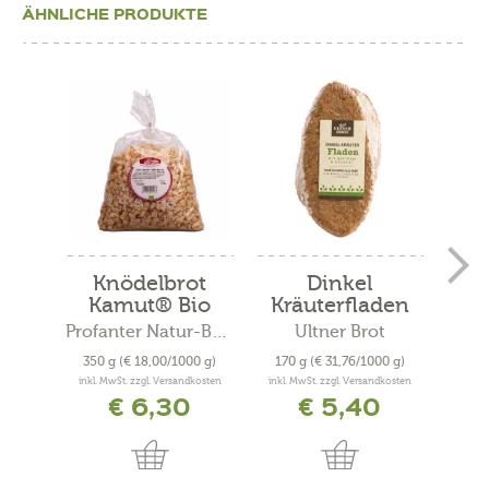
ÄHNLICHE PRODUKTE
Knödelbrot
Dinkel
Kamut® Bio
Kräuterfladen
Bio
Profanter Natur-Backstube
Ultner Brot
Bäc
350 g
(€ 18,00/1000 g)
170 g
(€ 31,76/1000 g)
300
inkl. MwSt. zzgl. Versandkosten
inkl. MwSt. zzgl. Versandkosten
inkl. 
€ 6,30
€ 5,40