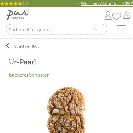
4.7
➝
Weissein Aktion bis -30%*
Vinschger Brot
Ur-Paarl
Bäckerei Schuster