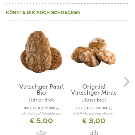
KÖNNTE DIR AUCH SCHMECKEN
Vinschger Paarl
Orignial
Pal
Bio
Vinschger Minis
Bio
Ultner Brot
Ultner Brot
Bäc
300 g
(€ 16,67/1000 g)
200 g
(€ 15,00/1000 g)
300
inkl. MwSt. zzgl. Versandkosten
inkl. MwSt. zzgl. Versandkosten
inkl. 
€ 5,00
€ 3,00