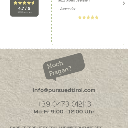
Noch
Fragen?
info@pursuedtirol.com
+39 0473 012113
Mo-Fr 9:00 - 12:00 Uhr
BARRIEREFREIHEITSERKLÄHRUNG
WIDERRUFUNG DES