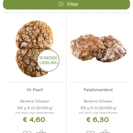
einzigartige Palabirnenbrot sehr beliebt. Das original
Filter
Vinschger Brot in unserem Sortiment wird von kleinen
Bäckereien handgefertigt, wofür sie ausschließlich
Zutaten aus Südtirol beziehen.
KUNDEN-
LIEBLING
Ur-Paarl
Palabirnenbrot
Bäckerei Schuster
Bäckerei Schuster
300 g
(€ 15,33/1000 g)
300 g
(€ 21,00/1000 g)
inkl. MwSt. zzgl. Versandkosten
inkl. MwSt. zzgl. Versandkosten
€ 4,60
€ 6,30