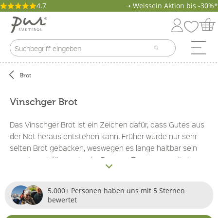
4.7
➝
Weissein Aktion bis -30%*
Brot
Vinschger Brot
Das Vinschger Brot ist ein Zeichen dafür, dass Gutes aus
der Not heraus entstehen kann. Früher wurde nur sehr
selten Brot gebacken, weswegen es lange haltbar sein
musste – dafür sorgte der Roggen. Zusammen mit dem
würzigen Getreide macheb Kümmel und Brotklee den
unverkennbaren Geschmack des Traditionsgebäcks aus.
5.000+ Personen haben uns mit 5 Sternen
Neben dem klassischen Vinschger Paarl sind auch süße
bewertet
Varianten der Spezialität wie das Apfelbrot oder das