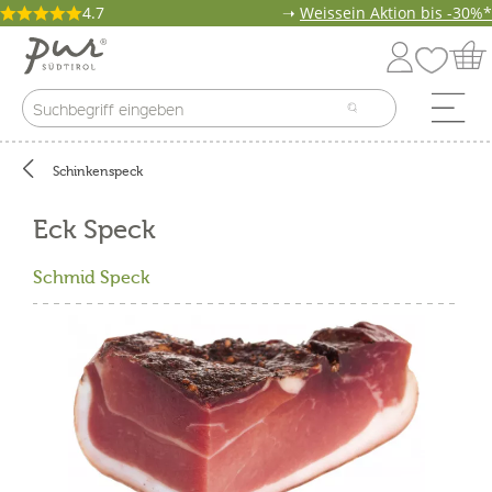
4.7
➝
Weissein Aktion bis -30%*
Schinkenspeck
Eck Speck
Schmid Speck