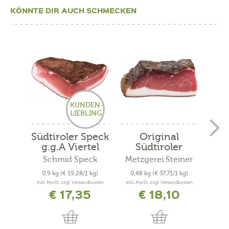
KÖNNTE DIR AUCH SCHMECKEN
KUNDEN-
LIEBLING
Südtiroler Speck
Original
H
g.g.A Viertel
Südtiroler
Bauernspeck
Schmid Speck
Metzgerei Steiner
Me
0,9 kg
(€ 19,28/1 kg)
0,48 kg
(€ 37,71/1 kg)
0,
inkl. MwSt. zzgl. Versandkosten
inkl. MwSt. zzgl. Versandkosten
inkl. 
€ 17,35
€ 18,10