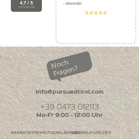
Noch
Fragen?
info@pursuedtirol.com
+39 0473 012113
Mo-Fr 9:00 - 12:00 Uhr
BARRIEREFREIHEITSERKLÄHRUNG
WIDERRUFUNG DES