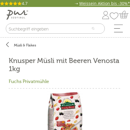
4.7
➝
Weissein Aktion bis -30%*
Müsli & Flakes
Knusper Müsli mit Beeren Venosta
1kg
Fuchs Privatmühle