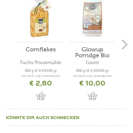
Cornflakes
Glowup
Hi
Porridge Bio
Po
Fuchs Privatmühle
Gsunt
300 g
(€ 0,93/100 g)
400 g
(€ 2,50/100 g)
40
inkl. MwSt. zzgl. Versandkosten
inkl. MwSt. zzgl. Versandkosten
inkl. 
€ 2,80
€ 10,00
KÖNNTE DIR AUCH SCHMECKEN