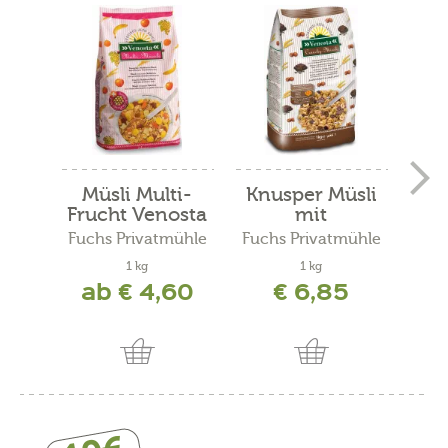
Müsli Multi-
Knusper Müsli
Kn
Frucht Venosta
mit
mit 
Schokolade...
Fuchs Privatmühle
Fuchs Privatmühle
Fuc
1 kg
1 kg
ab € 4,60
€ 6,85