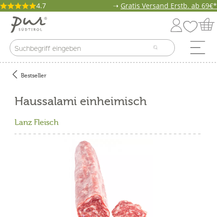
4.7
➝
Gratis Versand Erstb. ab 69€*
Bestseller
Haussalami einheimisch
Lanz Fleisch