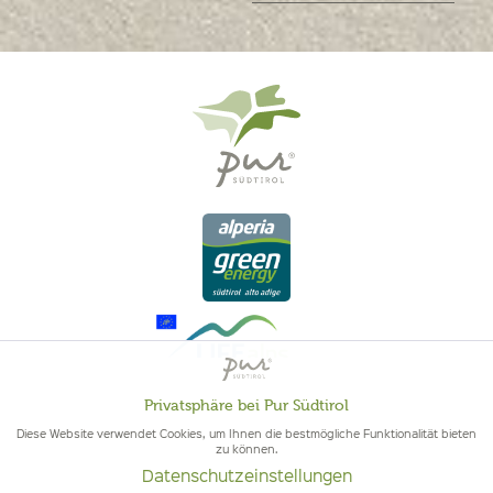
Privatsphäre bei Pur Südtirol
Aktiv
Funktionale
Diese Website verwendet Cookies, um Ihnen die bestmögliche Funktionalität bieten
zu können.
QUALITÄT AUS SÜDTIROL - SÜDTIROLER HERKUNFT & GEPRÜFTE
Datenschutzeinstellungen
Inaktiv
QUALITÄT
Marketing