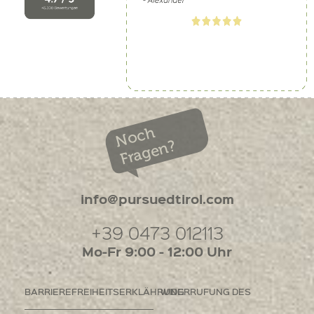
Noch
Fragen?
info@pursuedtirol.com
+39 0473 012113
Mo-Fr 9:00 - 12:00 Uhr
BARRIEREFREIHEITSERKLÄHRUNG
WIDERRUFUNG DES