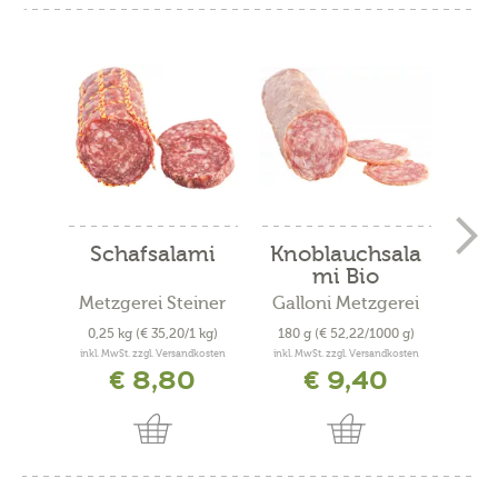
Schafsalami
Knoblauchsala
Sal
mi Bio
Metzgerei Steiner
Galloni Metzgerei
Met
0,25 kg
(€ 35,20/1 kg)
180 g
(€ 52,22/1000 g)
120
inkl. MwSt. zzgl. Versandkosten
inkl. MwSt. zzgl. Versandkosten
inkl. 
€ 8,80
€ 9,40