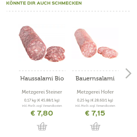
KÖNNTE DIR AUCH SCHMECKEN
Haussalami Bio
Bauernsalami
Be
Metzgerei Steiner
Metzgerei Hofer
Met
0,17 kg
(€ 45,88/1 kg)
0,25 kg
(€ 28,60/1 kg)
0,4
inkl. MwSt. zzgl. Versandkosten
inkl. MwSt. zzgl. Versandkosten
inkl. 
€ 7,80
€ 7,15