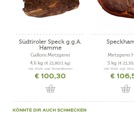
Südtiroler Speck g.g.A.
Speckha
Hamme
Galloni Metzgerei
Metzgerei 
4,6 kg
5 kg
(€ 21,80/1 kg)
(€ 21,30
inkl. MwSt. zzgl. Versandkosten
inkl. MwSt. zzgl. Ver
€ 100,30
€ 106,
KÖNNTE DIR AUCH SCHMECKEN