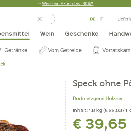
➝
Weissein Aktion bis -30%*
DE
IT
Lieferl
ensmittel
Wein
Geschenke
Handw
ten
 & Öle
Erdbeerzeit
Getränke
Team
Verpackungen
Anlass
Unsere Märkte
Vom Getreide
Wandern
Weinpakete
Pur Exclusive O
Vorratska
Weine im
eck
Speck ohne P
Dorfmetzgerei Holzner
Inhalt:
1.8 kg (€ 22,03 / 1 
€ 39,65