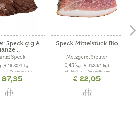
er Speck g.g.A.
Speck Mittelstück Bio
ganze...
hmid Speck
Metzgerei Steiner
g
0,43 kg
(€ 18,20/1 kg)
(€ 51,28/1 kg)
t. zzgl. Versandkosten
inkl. MwSt. zzgl. Versandkosten
 87,35
€ 22,05