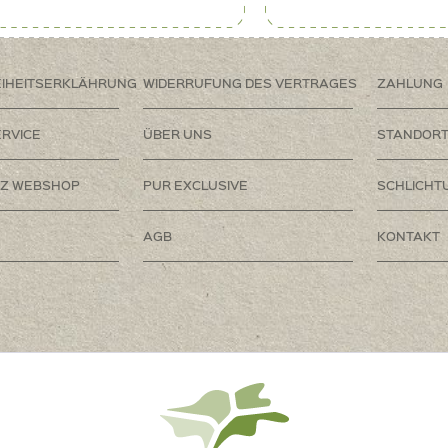
EIHEITSERKLÄHRUNG
WIDERRUFUNG DES VERTRAGES
ZAHLUNG
RVICE
ÜBER UNS
STANDOR
Z WEBSHOP
PUR EXCLUSIVE
SCHLICHT
AGB
KONTAKT