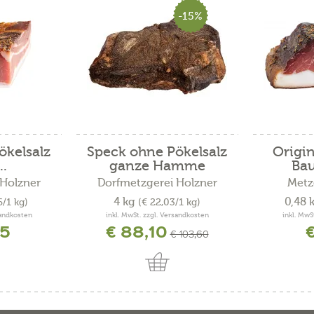
-15%
ökelsalz
Speck ohne Pökelsalz
Origin
..
ganze Hamme
Ba
 Holzner
Dorfmetzgerei Holzner
Metz
4 kg
0,48 
6/1 kg)
(€ 22,03/1 kg)
sandkosten
inkl. MwSt. zzgl. Versandkosten
inkl. MwS
65
€ 88,10
€
€ 103,60