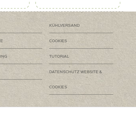
KÜHLVERSAND
TE
COOKIES
UNG
TUTORIAL
DATENSCHUTZ WEBSITE &
COOKIES