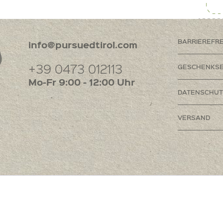
BARRIEREFR
info@pursuedtirol.com
+39 0473 012113
GESCHENKSE
Mo-Fr 9:00 - 12:00 Uhr
DATENSCHUT
VERSAND