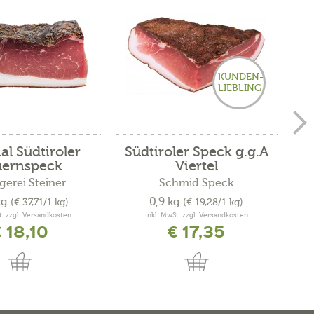
KUNDEN-
LIEBLING
al Südtiroler
Südtiroler Speck g.g.A
S
uernspeck
Viertel
gerei Steiner
Schmid Speck
kg
0,9 kg
(€ 37,71/1 kg)
(€ 19,28/1 kg)
t. zzgl. Versandkosten
inkl. MwSt. zzgl. Versandkosten
 18,10
€ 17,35