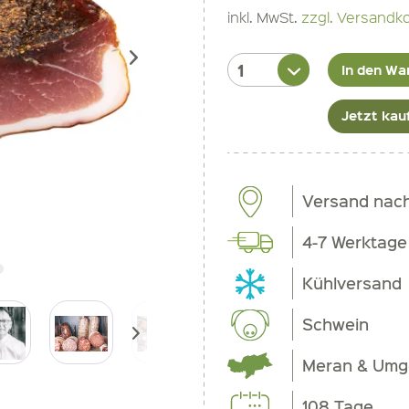
inkl. MwSt.
zzgl. Versandk
In den Wa
Jetzt kau
Versand nac
4-7 Werktage
Kühlversand
Schwein
Meran & Um
108 Tage