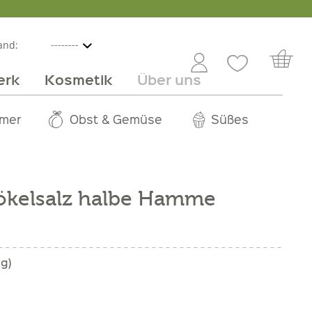
and:
erk
Kosmetik
Über uns
nline
mmer
 Angebot
Großhandel
Obst & Gemüse
Service
Süßes
Jobs
ökelsalz halbe Hamme
kg)