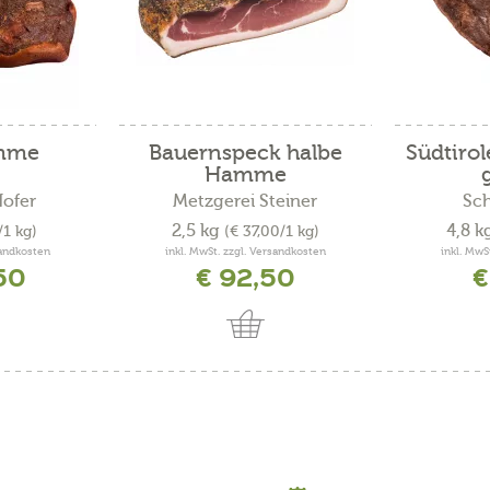
mme
Bauernspeck halbe
Südtirol
Hamme
Hofer
Metzgerei Steiner
Sc
2,5 kg
4,8 k
/1 kg)
(€ 37,00/1 kg)
sandkosten
inkl. MwSt. zzgl. Versandkosten
inkl. MwS
50
€ 92,50
€