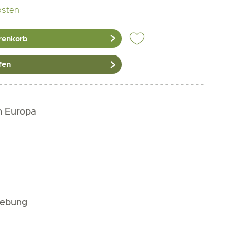
osten
renkorb
fen
h Europa
gebung