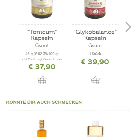
"Tonicum"
"Glykobalance"
Hon
Kapseln
Kapseln
Rin
Gsunt
Gsunt
Kräut
46 g
(€ 82,39/100 g)
1 Stück
€ 39,90
inkl. MwSt. zzgl. Versandkosten
€ 37,90
KÖNNTE DIR AUCH SCHMECKEN