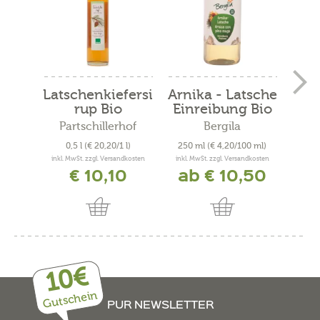
Latschenkiefersi
Arnika - Latsche
Lat
rup Bio
Einreibung Bio
Partschillerhof
Bergila
0,5 l
(€ 20,20/1 l)
250 ml
(€ 4,20/100 ml)
10 
inkl. MwSt. zzgl. Versandkosten
inkl. MwSt. zzgl. Versandkosten
inkl. 
€ 10,10
ab € 10,50
10€
Gutschein
PUR NEWSLETTER