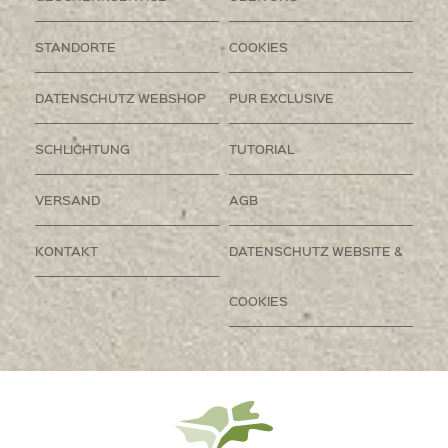
STANDORTE
COOKIES
DATENSCHUTZ WEBSHOP
PUR EXCLUSIVE
SCHLICHTUNG
TUTORIAL
VERSAND
AGB
KONTAKT
DATENSCHUTZ WEBSITE &
COOKIES