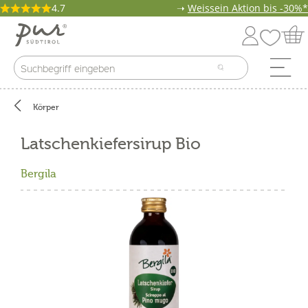
4.7
➝
Weissein Aktion bis -30%*
Körper
Latschenkiefersirup Bio
Bergila