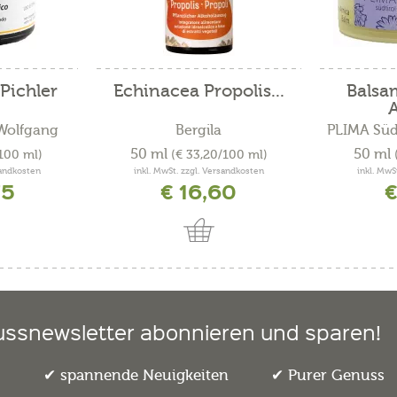
Pichler
Echinacea Propolis...
Balsa
A
 Wolfgang
Bergila
PLIMA Süd
50 ml
50 ml
/100 ml)
(€ 33,20/100 ml)
sandkosten
inkl. MwSt. zzgl. Versandkosten
inkl. MwS
75
€ 16,60
€
ussnewsletter abonnieren und sparen!
e
spannende Neuigkeiten
Purer Genuss