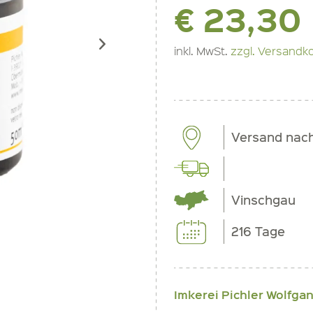
€ 23,30
inkl. MwSt.
zzgl. Versandk
Versand nac
Vinschgau
216 Tage
Imkerei Pichler Wolfga