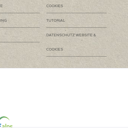
TE
COOKIES
UNG
TUTORIAL
DATENSCHUTZ WEBSITE &
COOKIES