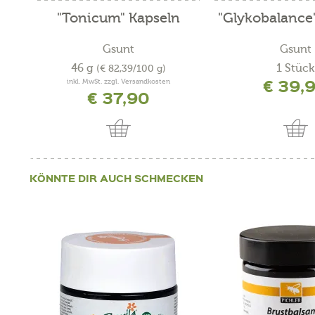
"Tonicum" Kapseln
"Glykobalance
Gsunt
Gsunt
46 g
1 Stück
(€ 82,39/100 g)
€ 39,
inkl. MwSt. zzgl. Versandkosten
€ 37,90
KÖNNTE DIR AUCH SCHMECKEN