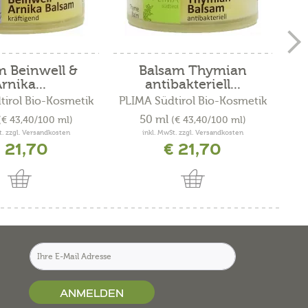
m Beinwell &
Balsam Thymian
rnika...
antibakteriell...
tirol Bio-Kosmetik
PLIMA Südtirol Bio-Kosmetik
I
50 ml
(€ 43,40/100 ml)
(€ 43,40/100 ml)
t. zzgl. Versandkosten
inkl. MwSt. zzgl. Versandkosten
 21,70
€ 21,70
ANMELDEN