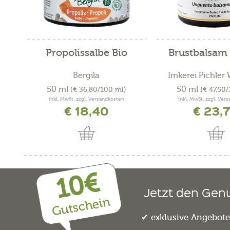
Propolissalbe Bio
Brustbalsam 
Bergila
Imkerei Pichler
50 ml
50 ml
(€ 36,80/100 ml)
(€ 47,50
inkl. MwSt. zzgl. Versandkosten
inkl. MwSt. zzgl. Ver
€ 18,40
€ 23,
10€
Jetzt den Gen
Gutschein
exklusive Angebot