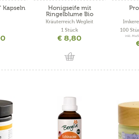
" Kapseln
Honigseife mit
Pro
Ringelblume Bio
Kräuterreich Wegleit
Imkere
1 Stück
100 Stü
90
€ 8,80
inkl. MwS