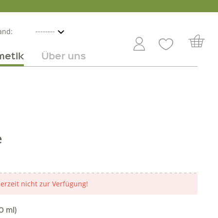
and:
metik
Über uns
nline
mmer
 Angebot
Großhandel
Obst & Gemüse
Service
Süßes
Jobs
e
derzeit nicht zur Verfügung!
0 ml)