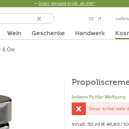
➝
Gratis Versand Erstb. ab 69€*
DE
IT
Lieferl
Wein
Geschenke
Handwerk
Kos
ten
 & Öle
Erdbeerzeit
Getränke
Team
Verpackungen
Anlass
Unsere Märkte
Vom Getreide
Wandern
Weinpakete
Pur Exclusive O
Vorratska
Weine im
Propoliscrem
Imkerei Pichler Wolfgang
Dieser Artikel steht 
Inhalt:
50 ml (€ 46,60 / 10