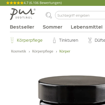
4.7
(6.106 Bewertungen)
Bestseller
Sommer
Lebensmittel
Philosophie
Aperitif
Fleisch & Wurst
Weinarten
Pakete
Kochen
Körperpflege
Genussmagazin
Abo Box
Brunch
Wohnen
Rebsorten
Tinkturen
Milchprodukte
Grillen
Gutscheine
Zirbe
Produzen
Gebiet
Düfte
Kosmetik
Körperpflege
Körper