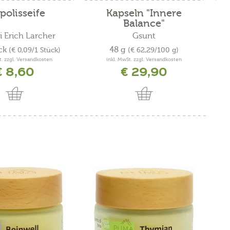
polisseife
Kapseln "Innere
K
Balance"
i Erich Larcher
Gsunt
ck
48 g
(€ 0,09/1 Stück)
(€ 62,29/100 g)
t. zzgl. Versandkosten
inkl. MwSt. zzgl. Versandkosten
€ 8,60
€ 29,90