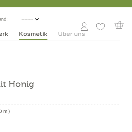
and:
erk
Kosmetik
Über uns
nline
mmer
 Angebot
Großhandel
Obst & Gemüse
Service
Süßes
Jobs
it Honig
0 ml)