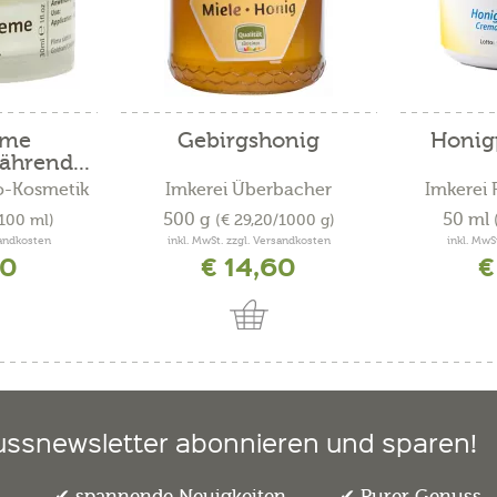
eme
Gebirgshonig
Honig
ährend...
o-Kosmetik
Imkerei Überbacher
Imkerei 
500 g
50 ml
/100 ml)
(€ 29,20/1000 g)
sandkosten
inkl. MwSt. zzgl. Versandkosten
inkl. MwS
00
€ 14,60
€
ussnewsletter abonnieren und sparen!
e
spannende Neuigkeiten
Purer Genuss