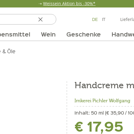
➝
Weissein Aktion bis -30%*
DE
IT
Lieferl
ensmittel
Wein
Geschenke
Handw
ten
 & Öle
Erdbeerzeit
Getränke
Team
Verpackungen
Anlass
Unsere Märkte
Vom Getreide
Wandern
Weinpakete
Pur Exclusive O
Vorratska
Weine im
Handcreme m
Imkerei Pichler Wolfgang
Inhalt:
50 ml (€ 35,90 / 10
€ 17,95