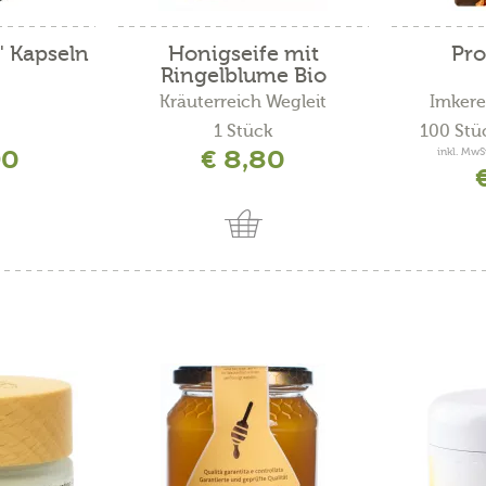
" Kapseln
Honigseife mit
Pro
Ringelblume Bio
Kräuterreich Wegleit
Imkere
1 Stück
100 Stü
90
€ 8,80
inkl. MwS