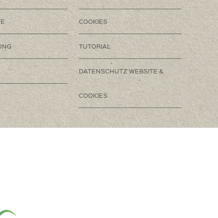
TE
COOKIES
UNG
TUTORIAL
DATENSCHUTZ WEBSITE &
COOKIES