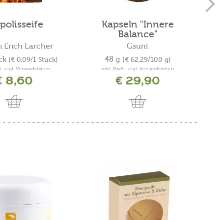
polisseife
Kapseln "Innere
K
Balance"
i Erich Larcher
Gsunt
ck
48 g
(€ 0,09/1 Stück)
(€ 62,29/100 g)
t. zzgl. Versandkosten
inkl. MwSt. zzgl. Versandkosten
€ 8,60
€ 29,90