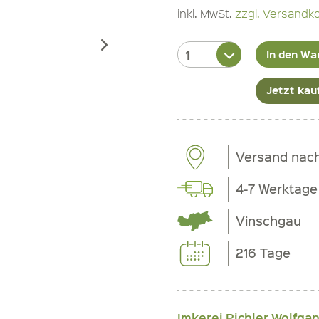
inkl. MwSt.
zzgl. Versandk
In den Wa
Jetzt kau
Versand nac
4-7 Werktage
Vinschgau
216 Tage
Imkerei Pichler Wolfga