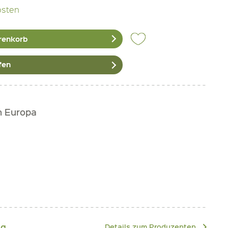
osten
renkorb
fen
h Europa
ng
Details zum Produzenten