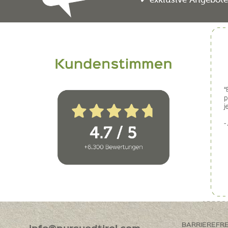
BARRIEREFR
info@pursuedtirol.com