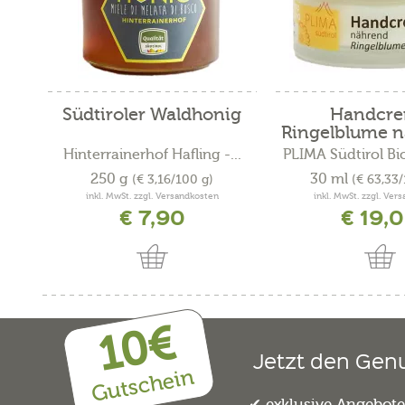
Südtiroler Waldhonig
Handcr
Ringelblume n
Hinterrainerhof Hafling -...
PLIMA Südtirol Bi
250 g
30 ml
(€ 3,16/100 g)
(€ 63,33
inkl. MwSt. zzgl. Versandkosten
inkl. MwSt. zzgl. Ver
€ 7,90
€ 19,
10€
Jetzt den Gen
Gutschein
exklusive Angebot