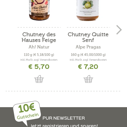
Chutney des
Chutney Quitte
Mi
Hauses Feige
Senf
mit
und...
Ah! Natur
Alpe Pragas
110 g
(€ 5,18/100 g)
160 g
(€ 45,00/1000 g)
70 
inkl. MwSt. zzgl. Versandkosten
inkl. MwSt. zzgl. Versandkosten
inkl. 
€ 5,70
€ 7,20
a
10€
Gutschein
PUR NEWSLETTER
Jetzt registrieren und sparen!