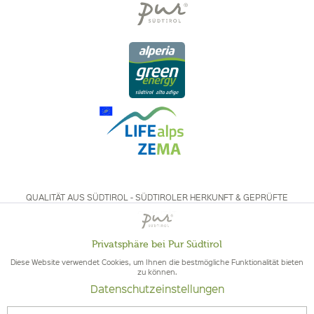
QUALITÄT AUS SÜDTIROL - SÜDTIROLER HERKUNFT & GEPRÜFTE
QUALITÄT
Privatsphäre bei Pur Südtirol
Aktiv
Funktionale
Diese Website verwendet Cookies, um Ihnen die bestmögliche Funktionalität bieten
zu können.
Datenschutzeinstellungen
Inaktiv
Marketing
© 2026 Pur Südtirol