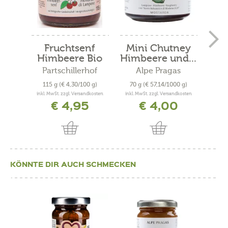
Fruchtsenf
Mini Chutney
Ch
Himbeere Bio
Himbeere und...
m
Partschillerhof
Alpe Pragas
115 g
(€ 4,30/100 g)
70 g
(€ 57,14/1000 g)
160
inkl. MwSt. zzgl. Versandkosten
inkl. MwSt. zzgl. Versandkosten
inkl. 
€ 4,95
€ 4,00
KÖNNTE DIR AUCH SCHMECKEN