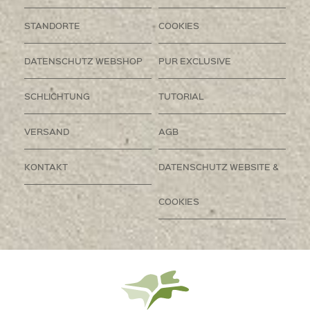
STANDORTE
COOKIES
DATENSCHUTZ WEBSHOP
PUR EXCLUSIVE
SCHLICHTUNG
TUTORIAL
VERSAND
AGB
KONTAKT
DATENSCHUTZ WEBSITE &
COOKIES