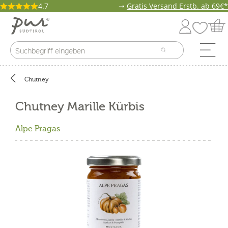
4.7
➝
Gratis Versand Erstb. ab 69€*
Chutney
Chutney Marille Kürbis
Alpe Pragas