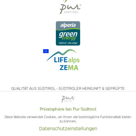
QUALITÄT AUS SÜDTIROL - SÜDTIROLER HERKUNFT & GEPRÜFTE
QUALITÄT
Privatsphäre bei Pur Südtirol
Aktiv
Funktionale
Diese Website verwendet Cookies, um Ihnen die bestmögliche Funktionalität bieten
zu können.
Datenschutzeinstellungen
Inaktiv
Marketing
© 2026 Pur Südtirol