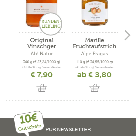
KUNDEN-
LIEBLING
Original
Marille
Vinschger
Fruchtaufstrich
Fru
Marille...
Ah! Natur
Alpe Pragas
340 g
(€ 23,24/1000 g)
110 g
(€ 34,55/1000 g)
270
inkl. MwSt. zzgl. Versandkosten
inkl. MwSt. zzgl. Versandkosten
inkl. 
€ 7,90
ab € 3,80
a
10€
Gutschein
PUR NEWSLETTER