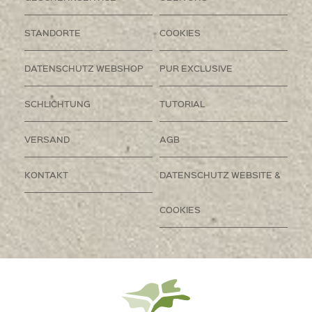
STANDORTE
COOKIES
DATENSCHUTZ WEBSHOP
PUR EXCLUSIVE
SCHLICHTUNG
TUTORIAL
VERSAND
AGB
KONTAKT
DATENSCHUTZ WEBSITE &
COOKIES