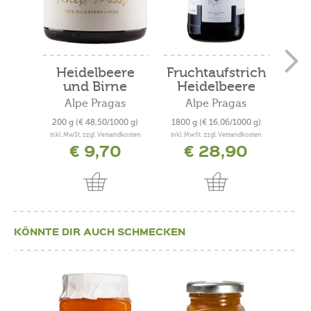
Heidelbeere
Fruchtaufstrich
Fru
und Birne
Heidelbeere
„
„Finest...
Alpe Pragas
Alpe Pragas
200 g
(€ 48,50/1000 g)
1800 g
(€ 16,06/1000 g)
22
inkl. MwSt. zzgl. Versandkosten
inkl. MwSt. zzgl. Versandkosten
inkl. 
€ 9,70
€ 28,90
KÖNNTE DIR AUCH SCHMECKEN