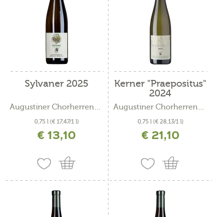
Sylvaner 2025
Kerner "Praepositus"
2024
Augustiner Chorherrenstift...
Augustiner Chorherrenstift...
0,75 l
(€ 17,47/1 l)
0,75 l
(€ 28,13/1 l)
€ 13,10
€ 21,10
inkl. MwSt. zzgl. Versandkosten
inkl. MwSt. zzgl. Versandkosten