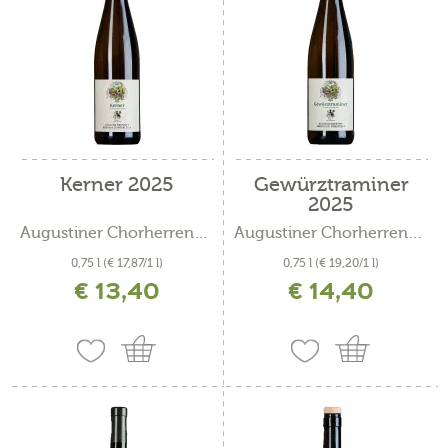
Kerner 2025
Gewürztraminer
2025
Augustiner Chorherrenstift...
Augustiner Chorherrenstift...
0,75 l
(€ 17,87/1 l)
0,75 l
(€ 19,20/1 l)
€ 13,40
€ 14,40
inkl. MwSt. zzgl. Versandkosten
inkl. MwSt. zzgl. Versandkosten