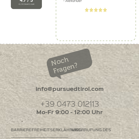
Noch
Fragen?
info@pursuedtirol.com
+39 0473 012113
Mo-Fr 9:00 - 12:00 Uhr
BARRIEREFREIHEITSERKLÄHRUNG
WIDERRUFUNG DES