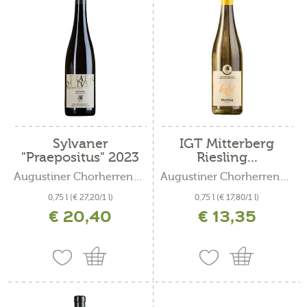
Sylvaner
IGT Mitterberg
"Praepositus" 2023
Riesling...
Augustiner Chorherrenstift...
Augustiner Chorherrenstift...
0,75 l
(€ 27,20/1 l)
0,75 l
(€ 17,80/1 l)
€ 20,40
€ 13,35
inkl. MwSt. zzgl. Versandkosten
inkl. MwSt. zzgl. Versandkosten