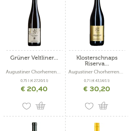
Grüner Veltliner...
Klosterschnaps
Riserva...
Augustiner Chorherrenstift...
Augustiner Chorherrenstift...
0,75 l
(€ 27,20/1 l)
0,7 l
(€ 43,14/1 l)
€ 20,40
€ 30,20
inkl. MwSt. zzgl. Versandkosten
inkl. MwSt. zzgl. Versandkosten