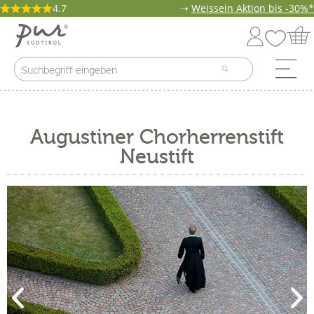
4.7
➝
Weissein Aktion bis -30%*
Augustiner Chorherrenstift
Neustift