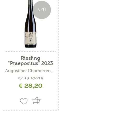
NEU
Riesling
"Praepositus" 2023
Augustiner Chorherrenstift...
0,75 l
(€ 37,60/1 l)
€ 28,20
inkl. MwSt. zzgl. Versandkosten