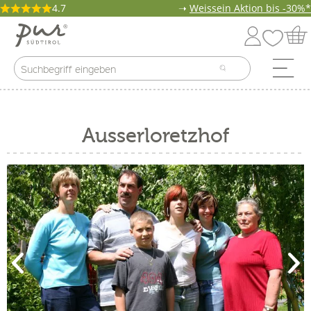
4.7
➝
Weissein Aktion bis -30%*
Ausserloretzhof