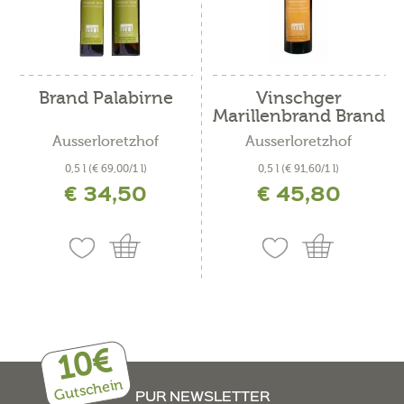
Brand Palabirne
Vinschger
Marillenbrand Brand
Ausserloretzhof
Ausserloretzhof
0,5 l
(€ 69,00/1 l)
0,5 l
(€ 91,60/1 l)
€ 34,50
€ 45,80
inkl. MwSt. zzgl. Versandkosten
inkl. MwSt. zzgl. Versandkosten
10€
Gutschein
PUR NEWSLETTER