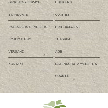
GESCHENKSERVICE
ÜBER UNS
STANDORTE
COOKIES
DATENSCHUTZ WEBSHOP
PUR EXCLUSIVE
SCHLICHTUNG
TUTORIAL
VERSAND
AGB
KONTAKT
DATENSCHUTZ WEBSITE &
COOKIES