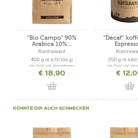
"Bio Campo" 90%
"Decaf" koff
Arabica 10%...
Espresso
Kuntrawant
Kuntrawa
400 g
250 g
(€ 4,73/100 g)
(€ 4,80
inkl. MwSt. zzgl. Versandkosten
inkl. MwSt. zzgl. Ver
€ 18,90
€ 12,
KÖNNTE DIR AUCH SCHMECKEN