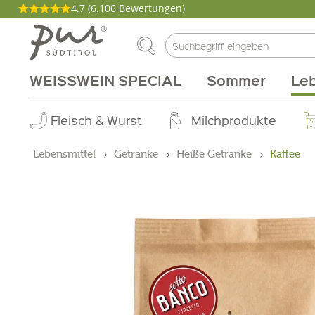
4.7
(6.106 Bewertungen)
WEISSWEIN SPECIAL
Sommer
Leb
Philosophie
Aperitif
Fleisch & Wurst
Weinarten
Pakete
Kochen
Körperpflege
Genussmagazin
Abo Box
Brunch
Wohnen
Rebsorten
Tinkturen
Milchprodukte
Grillen
Gutscheine
Zirbe
Produzen
Gebiet
Düfte
Lebensmittel
Getränke
Heiße Getränke
Kaffee