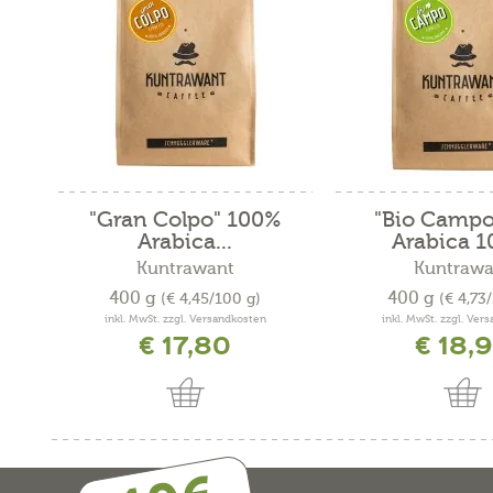
"Gran Colpo" 100%
"Bio Campo
Arabica...
Arabica 10
Kuntrawant
Kuntrawa
400 g
400 g
(€ 4,45/100 g)
(€ 4,73
inkl. MwSt. zzgl. Versandkosten
inkl. MwSt. zzgl. Ver
€ 17,80
€ 18,