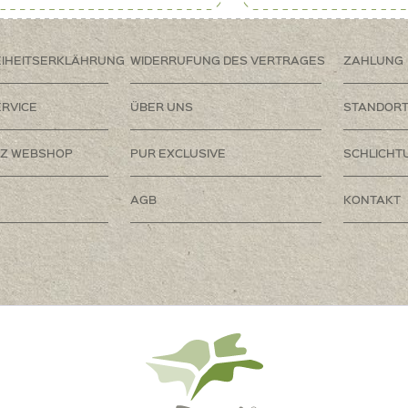
EIHEITSERKLÄHRUNG
WIDERRUFUNG DES VERTRAGES
ZAHLUNG
RVICE
ÜBER UNS
STANDOR
Z WEBSHOP
PUR EXCLUSIVE
SCHLICHT
AGB
KONTAKT