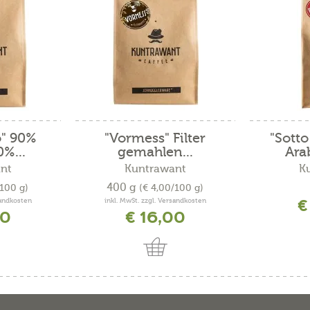
" 90%
"Vormess" Filter
"Sott
%...
gemahlen...
Ara
nt
Kuntrawant
K
400 g
/100 g)
(€ 4,00/100 g)
€
sandkosten
inkl. MwSt. zzgl. Versandkosten
90
€ 16,00