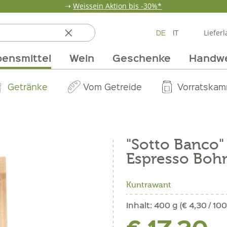
➝
Weissein Aktion bis -30%*
DE
IT
Lieferl
ensmittel
Wein
Geschenke
Handw
ten
 & Öle
Erdbeerzeit
Getränke
Team
Verpackungen
Anlass
Unsere Märkte
Vom Getreide
Wandern
Weinpakete
Pur Exclusive O
Vorratska
Weine im
"Sotto Banco"
Espresso Boh
Kuntrawant
Inhalt:
400 g (€ 4,30 / 100