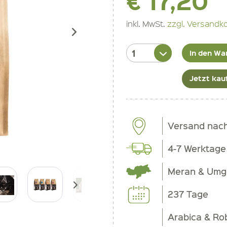
€ 17,20
inkl. MwSt.
zzgl. Versandk
In den Wa
Jetzt kau
Versand nac
4-7 Werktage
Meran & Um
237 Tage
Arabica & Ro