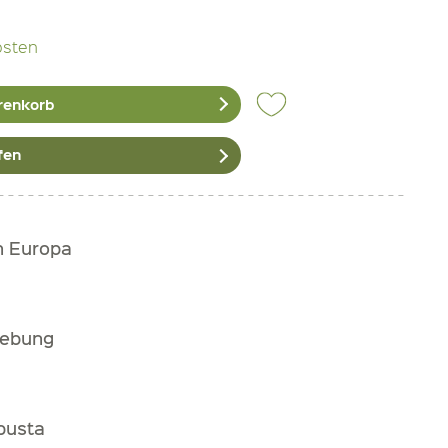
osten
renkorb
fen
h Europa
gebung
busta