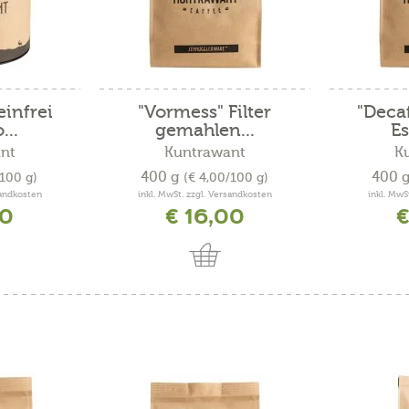
einfrei
"Vormess" Filter
"Decaf
...
gemahlen...
Es
nt
Kuntrawant
K
400 g
400 
/100 g)
(€ 4,00/100 g)
sandkosten
inkl. MwSt. zzgl. Versandkosten
inkl. MwS
00
€ 16,00
€