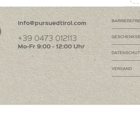
BARRIEREFR
info@pursuedtirol.com
+39 0473 012113
GESCHENKSE
Mo-Fr 9:00 - 12:00 Uhr
DATENSCHUT
VERSAND