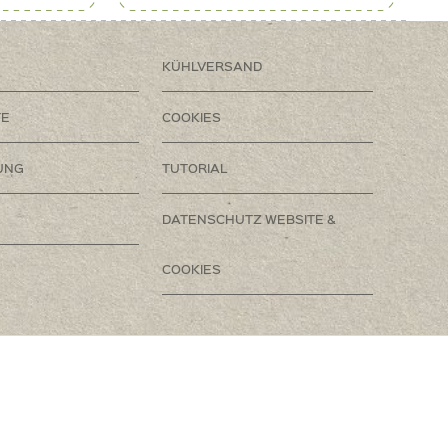
KÜHLVERSAND
TE
COOKIES
UNG
TUTORIAL
DATENSCHUTZ WEBSITE &
COOKIES