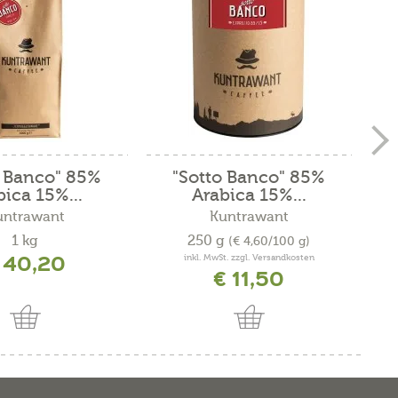
o Banco" 85%
"Sotto Banco" 85%
"V
bica 15%...
Arabica 15%...
untrawant
Kuntrawant
1 kg
250 g
(€ 4,60/100 g)
 40,20
inkl. MwSt. zzgl. Versandkosten
€ 11,50