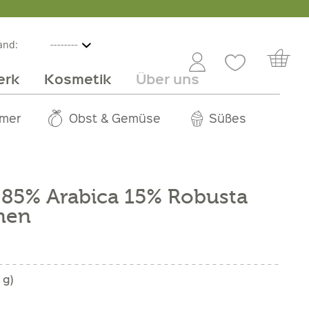
and:
erk
Kosmetik
Über uns
nline
mmer
 Angebot
Großhandel
Obst & Gemüse
Service
Süßes
Jobs
 85% Arabica 15% Robusta
nen
 g)