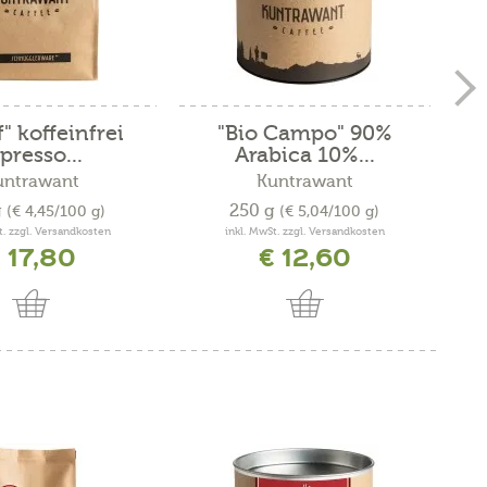
" koffeinfrei
"Bio Campo" 90%
presso...
Arabica 10%...
untrawant
Kuntrawant
g
250 g
(€ 4,45/100 g)
(€ 5,04/100 g)
t. zzgl. Versandkosten
inkl. MwSt. zzgl. Versandkosten
 17,80
€ 12,60