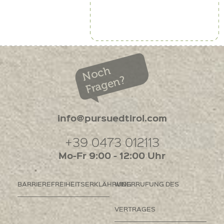
Noch
Fragen?
info@pursuedtirol.com
+39 0473 012113
Mo-Fr 9:00 - 12:00 Uhr
BARRIEREFREIHEITSERKLÄHRUNG
WIDERRUFUNG DES
VERTRAGES