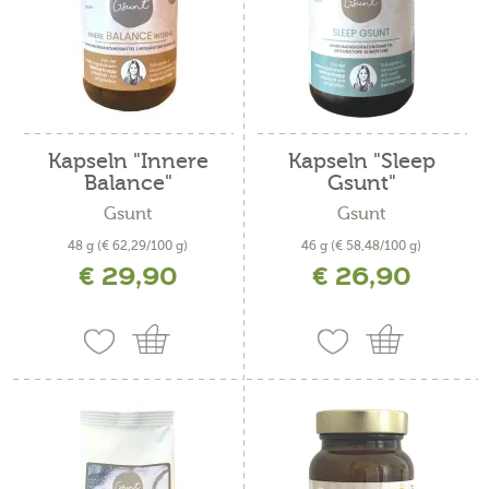
Kapseln "Innere
Kapseln "Sleep
Balance"
Gsunt"
Gsunt
Gsunt
48 g
(€ 62,29/100 g)
46 g
(€ 58,48/100 g)
€ 29,90
€ 26,90
inkl. MwSt. zzgl. Versandkosten
inkl. MwSt. zzgl. Versandkosten