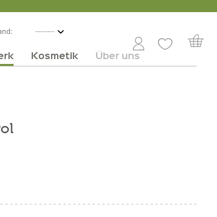
and:
erk
Kosmetik
Über uns
nline
mmer
 Angebot
Großhandel
Obst & Gemüse
Service
Süßes
Jobs
ol