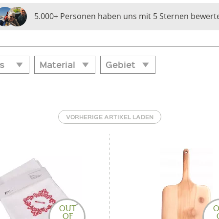
5.000+ Personen haben uns mit 5 Sternen bewert
s
Material
Gebiet
Material
Gebiet
bis
10,90
€ 155,00
Glas
Meran & Umgebung
VORHERIGE ARTIKEL LADEN
Holz
St. Gallen
Stoff
Vinschgau
Wolle
OUT
O
OF