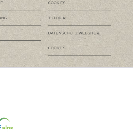
TE
COOKIES
UNG
TUTORIAL
DATENSCHUTZ WEBSITE &
COOKIES