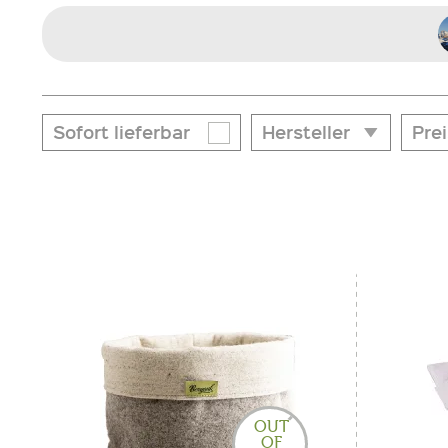
Sofort lieferbar
Hersteller
Prei
Hersteller
von
€ 
Gabriel Glas
Pur Geschenke
Pur Manufactur
Schmid Speck
OUT
OF