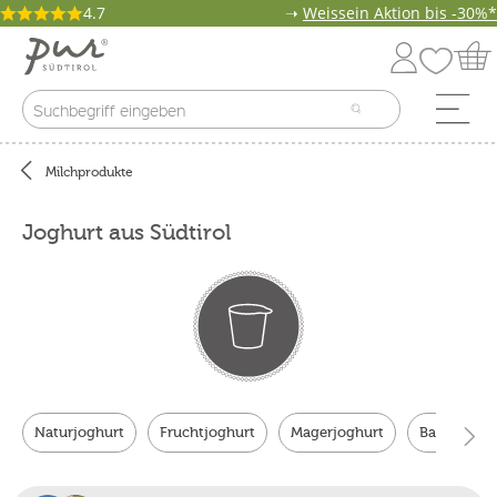
4.7
➝
Weissein Aktion bis -30%*
Milchprodukte
Joghurt aus Südtirol
Naturjoghurt
Fruchtjoghurt
Magerjoghurt
Bauernjogh