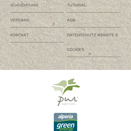
SCHLICHTUNG
TUTORIAL
VERSAND
AGB
KONTAKT
DATENSCHUTZ WEBSITE &
COOKIES