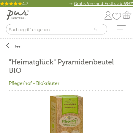
4.7
➝
Gratis Versand Erstb. ab 69€*
Tee
"Heimatglück" Pyramidenbeutel
BIO
Pflegerhof - Biokräuter