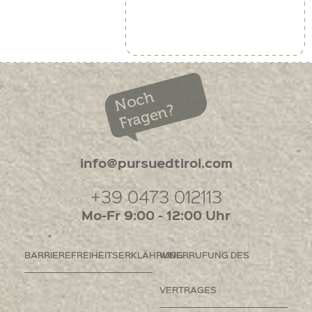
Noch
Fragen?
info@pursuedtirol.com
+39 0473 012113
Mo-Fr 9:00 - 12:00 Uhr
BARRIEREFREIHEITSERKLÄHRUNG
WIDERRUFUNG DES
VERTRAGES