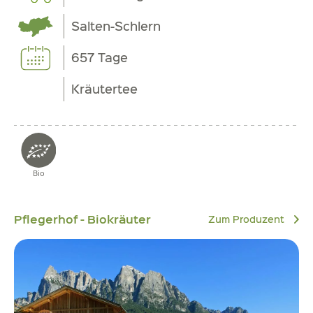
Salten-Schlern
657 Tage
Kräutertee
Bio
Pflegerhof - Biokräuter
Zum Produzent