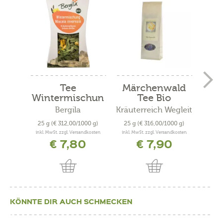
Tee
Märchenwald
Te
Wintermischun
Tee Bio
Wie
g Bio
Bergila
Kräuterreich Wegleit
Kräut
25 g
(€ 312,00/1000 g)
25 g
(€ 316,00/1000 g)
25 
inkl. MwSt. zzgl. Versandkosten
inkl. MwSt. zzgl. Versandkosten
inkl. 
€ 7,80
€ 7,90
KÖNNTE DIR AUCH SCHMECKEN