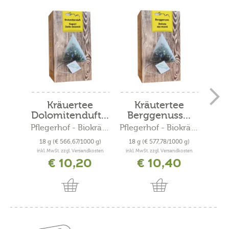
Kräuertee
Kräutertee
K
Dolomitenduft...
Berggenuss...
Alp
Pflegerhof - Biokräuter
Pflegerhof - Biokräuter
18 g
(€ 566,67/1000 g)
18 g
(€ 577,78/1000 g)
18 
inkl. MwSt. zzgl. Versandkosten
inkl. MwSt. zzgl. Versandkosten
inkl. 
€ 10,20
€ 10,40