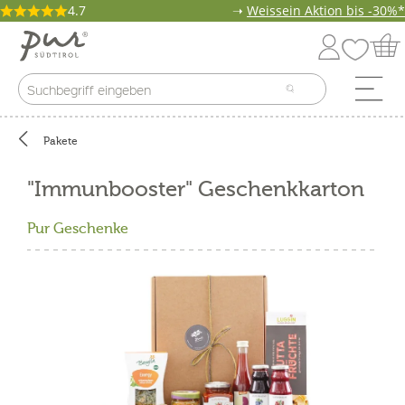
4.7
➝
Weissein Aktion bis -30%*
Pakete
"Immunbooster" Geschenkkarton
Pur Geschenke