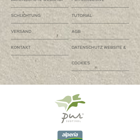
SCHLICHTUNG
TUTORIAL
VERSAND
AGB
KONTAKT
DATENSCHUTZ WEBSITE &
COOKIES