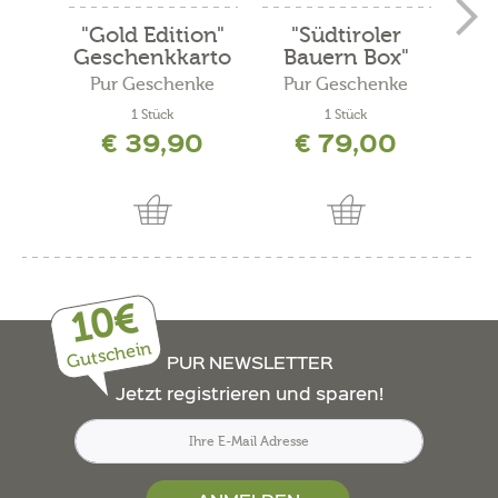
"Gold Edition"
"Südtiroler
"A
Geschenkkarto
Bauern Box"
Ges
n
Pur Geschenke
Pur Geschenke
Pu
1 Stück
1 Stück
€ 39,90
€ 79,00
10€
Gutschein
PUR NEWSLETTER
Jetzt registrieren und sparen!