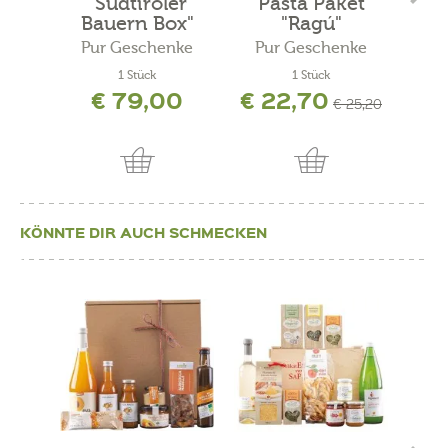
"Südtiroler
Pasta Paket
"
Bauern Box"
"Ragú"
Ges
Pur Geschenke
Pur Geschenke
Pu
1 Stück
1 Stück
€ 79,00
€ 22,70
€ 25,20
KÖNNTE DIR AUCH SCHMECKEN