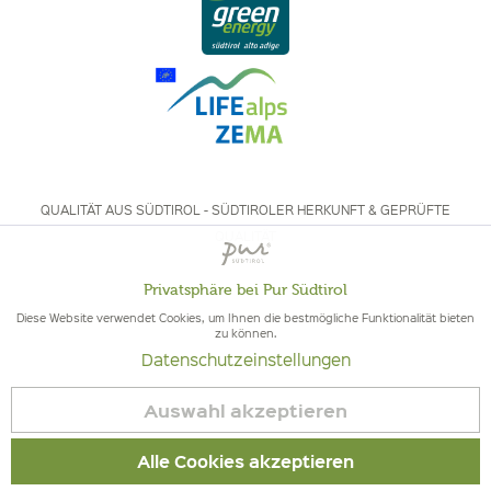
QUALITÄT AUS SÜDTIROL - SÜDTIROLER HERKUNFT & GEPRÜFTE
QUALITÄT
Privatsphäre bei Pur Südtirol
Aktiv
Funktionale
Diese Website verwendet Cookies, um Ihnen die bestmögliche Funktionalität bieten
zu können.
Datenschutzeinstellungen
Inaktiv
Marketing
© 2026 Pur Südtirol
Vertrag widerrufen
Auswahl akzeptieren
Inaktiv
Impressum
|
Cookies
| MwSt-Nr. IT02578060218 | Bio-Zertifiziert:
Tracking
Alle Cookies akzeptieren
Kontrolliert von IT BIO 013 – Kontrollnummer BZ-00756-B