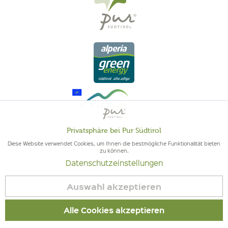
Privatsphäre bei Pur Südtirol
Aktiv
Funktionale
Diese Website verwendet Cookies, um Ihnen die bestmögliche Funktionalität bieten
zu können.
QUALITÄT AUS SÜDTIROL - SÜDTIROLER HERKUNFT & GEPRÜFTE
Datenschutzeinstellungen
Inaktiv
QUALITÄT
Marketing
Auswahl akzeptieren
Inaktiv
Tracking
Alle Cookies akzeptieren