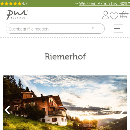
4.7
➝
Weissein Aktion bis -30%*
Riemerhof