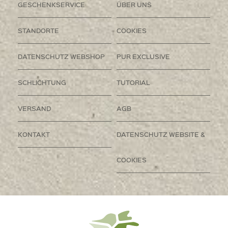
GESCHENKSERVICE
ÜBER UNS
STANDORTE
COOKIES
DATENSCHUTZ WEBSHOP
PUR EXCLUSIVE
SCHLICHTUNG
TUTORIAL
VERSAND
AGB
KONTAKT
DATENSCHUTZ WEBSITE &
COOKIES