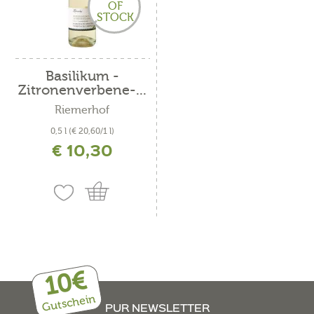
OF
STOCK
Basilikum -
Zitronenverbene-...
Riemerhof
0,5 l
(€ 20,60/1 l)
€ 10,30
inkl. MwSt. zzgl. Versandkosten
10€
Gutschein
PUR NEWSLETTER