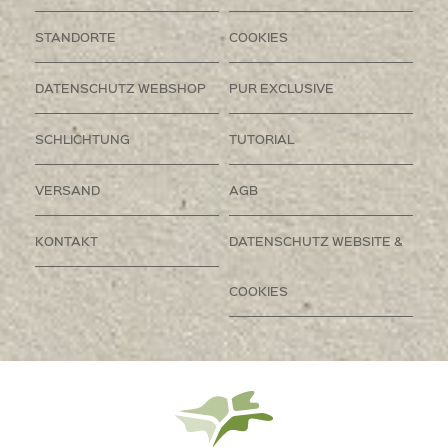
STANDORTE
COOKIES
DATENSCHUTZ WEBSHOP
PUR EXCLUSIVE
SCHLICHTUNG
TUTORIAL
VERSAND
AGB
KONTAKT
DATENSCHUTZ WEBSITE &
COOKIES