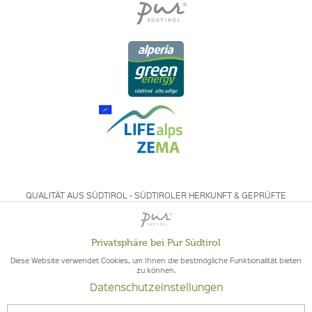
QUALITÄT AUS SÜDTIROL - SÜDTIROLER HERKUNFT & GEPRÜFTE
QUALITÄT
Privatsphäre bei Pur Südtirol
Aktiv
Funktionale
Diese Website verwendet Cookies, um Ihnen die bestmögliche Funktionalität bieten
zu können.
Datenschutzeinstellungen
Inaktiv
Marketing
© 2026 Pur Südtirol