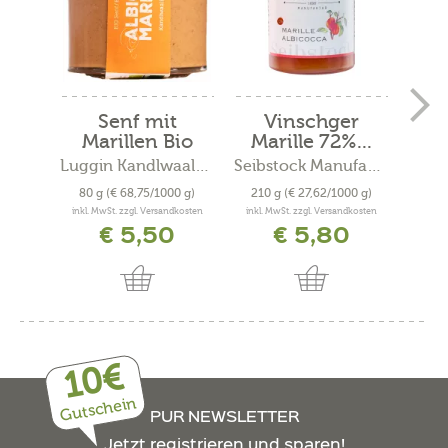
Senf mit
Vinschger
Fru
Marillen Bio
Marille 72%...
Luggin Kandlwaalhof
Seibstock Manufaktur
80 g
(€ 68,75/1000 g)
210 g
(€ 27,62/1000 g)
180
inkl. MwSt. zzgl. Versandkosten
inkl. MwSt. zzgl. Versandkosten
inkl. 
€ 5,50
€ 5,80
10€
Gutschein
PUR NEWSLETTER
Jetzt registrieren und sparen!