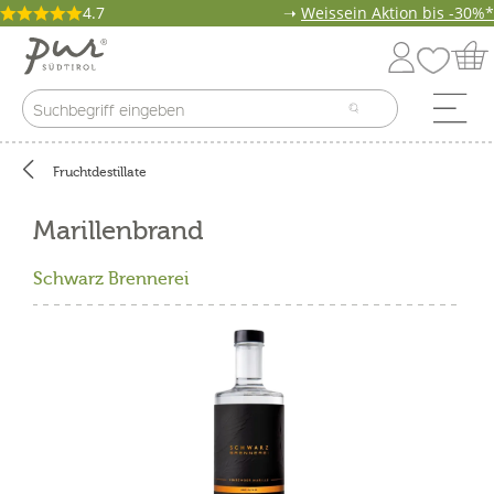
4.7
➝
Weissein Aktion bis -30%*
Fruchtdestillate
Marillenbrand
Schwarz Brennerei