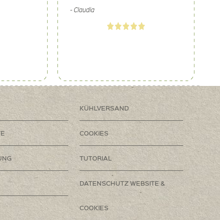
KÜHLVERSAND
TE
COOKIES
UNG
TUTORIAL
DATENSCHUTZ WEBSITE &
COOKIES