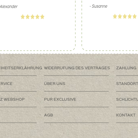
EIHEITSERKLÄHRUNG
WIDERRUFUNG DES VERTRAGES
ZAHLUNG
RVICE
ÜBER UNS
STANDOR
Z WEBSHOP
PUR EXCLUSIVE
SCHLICHT
AGB
KONTAKT