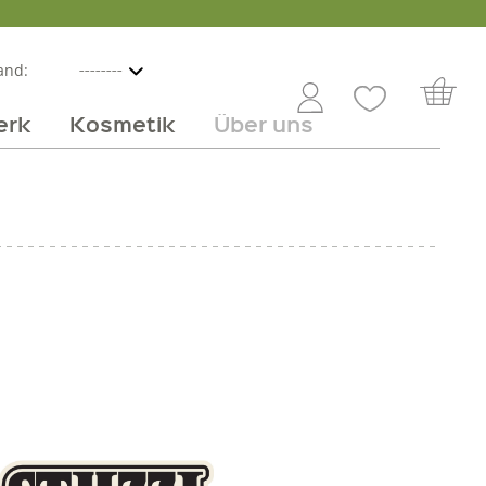
and:
erk
Kosmetik
Über uns
nline
mmer
 Angebot
Großhandel
Obst & Gemüse
Service
Süßes
Jobs