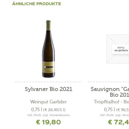
ÄHNLICHE PRODUKTE
Sylvaner Bio 2021
Sauvignon "Ga
Bio 20
Weingut Garlider
Tröpfltalhof - B
0,75 l
0,75 l
(€ 26,40/1 l)
(€ 96,5
inkl. MwSt. zzgl. Versandkosten
inkl. MwSt. zzgl. Ver
€ 19,80
€ 72,