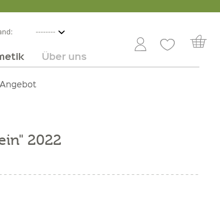
and:
metik
Über uns
nline
mmer
 Angebot
Großhandel
Obst & Gemüse
Service
Süßes
Jobs
ein" 2022