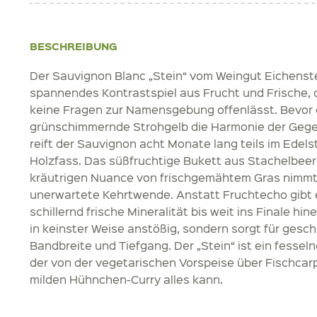
BESCHREIBUNG
Der Sauvignon Blanc „Stein“ vom Weingut Eichenstei
spannendes Kontrastspiel aus Frucht und Frische
keine Fragen zur Namensgebung offenlässt. Bevor
grünschimmernde Strohgelb die Harmonie der Gege
reift der Sauvignon acht Monate lang teils im Edelst
Holzfass. Das süßfruchtige Bukett aus Stachelbeere
kräutrigen Nuance von frischgemähtem Gras nimm
unerwartete Kehrtwende. Anstatt Fruchtecho gibt e
schillernd frische Mineralität bis weit ins Finale hine
in keinster Weise anstößig, sondern sorgt für gesc
Bandbreite und Tiefgang. Der „Stein“ ist ein fesselnd
der von der vegetarischen Vorspeise über Fischcar
milden Hühnchen-Curry alles kann.