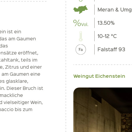
Meran & Um
13.50%
n ist ein
10-12 °C
, das am Gaumen
 das
Falstaff 93
nsätze eröffnet,
ahltank, teils im
, Zitrus und einer
t am Gaumen eine
Weingut Eichenstein
s glasklare,
in. Dieser Bruch ist
hmackliche
 vielseitiger Wein,
paccio bis zum