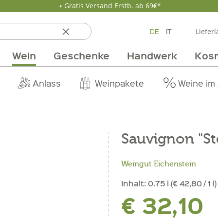
➝
Gratis Versand Erstb. ab 69€*
DE
IT
Lieferl
Wein
Geschenke
Handwerk
Kos
ten
 & Öle
Erdbeerzeit
Getränke
Team
Verpackungen
Anlass
Unsere Märkte
Vom Getreide
Wandern
Weinpakete
Pur Exclusive O
Vorratska
Weine im
Sauvignon "St
Weingut Eichenstein
Inhalt:
0.75 l (€ 42,80 / 1 l)
€ 32,10