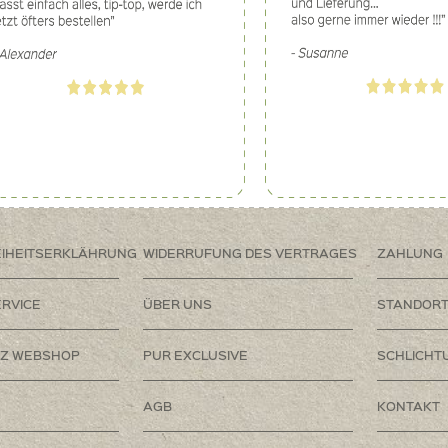
EIHEITSERKLÄHRUNG
WIDERRUFUNG DES VERTRAGES
ZAHLUNG
RVICE
ÜBER UNS
STANDOR
Z WEBSHOP
PUR EXCLUSIVE
SCHLICHT
AGB
KONTAKT