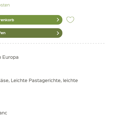
osten
renkorb
fen
h Europa
käse, Leichte Pastagerichte, leichte
anc