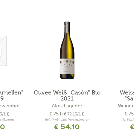
rnellen"
Cuvée Weiß "Casòn" Bio
Weis
19
2021
"Sa
ioweinhof
Alois Lageder
Weingu
0,75 l
0,75
3/1 l)
(€ 72,13/1 l)
sandkosten
inkl. MwSt. zzgl. Versandkosten
inkl. MwS
40
€ 54,10
€