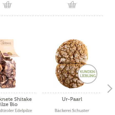
KUNDEN-
LIEBLING
knete Shitake
Ur-Paarl
S
ilze Bio
dtiroler Edelpilze
Bäckerei Schuster