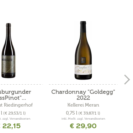
sburgunder
Chardonnay "Goldegg"
Sau
ssPinot"...
2022
t Riedingerhof
Kellerei Meran
 l
0,75 l
(€ 29,53/1 l)
(€ 39,87/1 l)
t. zzgl. Versandkosten
inkl. MwSt. zzgl. Versandkosten
 22,15
€ 29,90