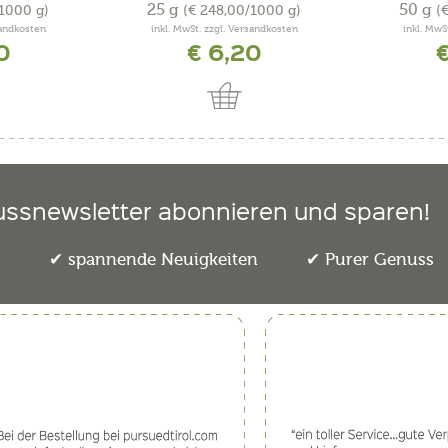
25 g
50 g
/1000 g)
(€ 248,00/1000 g)
(
sandkosten
inkl. MwSt. zzgl. Versandkosten
inkl. MwS
0
€ 6,20
€
ussnewsletter abonnieren und sparen!
e
spannende Neuigkeiten
Purer Genuss