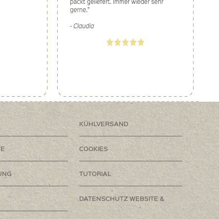
KÜHLVERSAND
TE
COOKIES
UNG
TUTORIAL
DATENSCHUTZ WEBSITE &