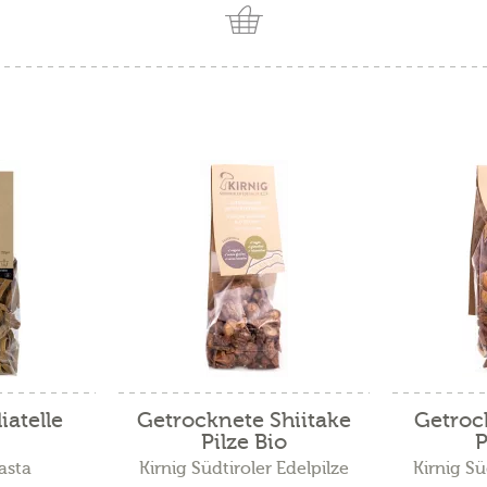
iatelle
Getrocknete Shiitake
Getroc
Pilze Bio
P
asta
Kirnig Südtiroler Edelpilze
Kirnig Sü