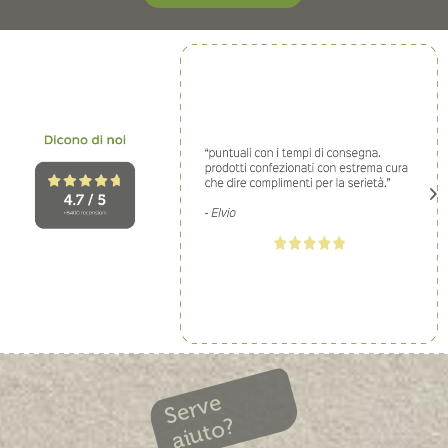
Serve
aiuto?