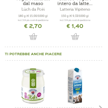
dal maso
intero da latte...
senz
Lüch da Pcëi
Latteria Vipiteno
Lat
180 g
(€ 15,00/1000 g)
150 g
(€ 9,33/1000 g)
15
incl. IVA più costi di spedizione
incl. IVA più costi di spedizione
incl. 
€ 2,70
€ 1,40
TI POTREBBE ANCHE PIACERE