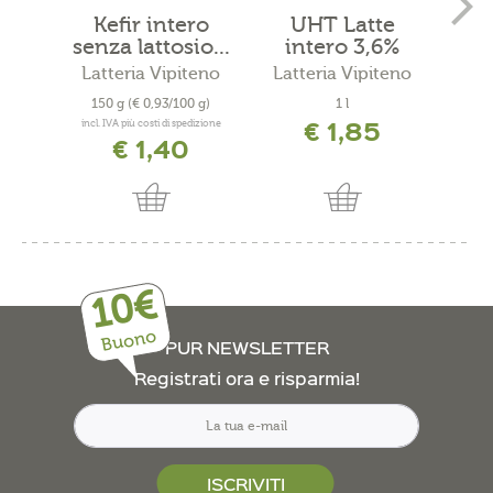
Kefir intero
UHT Latte
K
senza lattosio...
intero 3,6%
senz
grassi
Latteria Vipiteno
Latteria Vipiteno
Lat
150 g
(€ 0,93/100 g)
1 l
15
€ 1,85
incl. IVA più costi di spedizione
incl. 
€ 1,40
10€
Buono
PUR NEWSLETTER
Registrati ora e risparmia!
ISCRIVITI