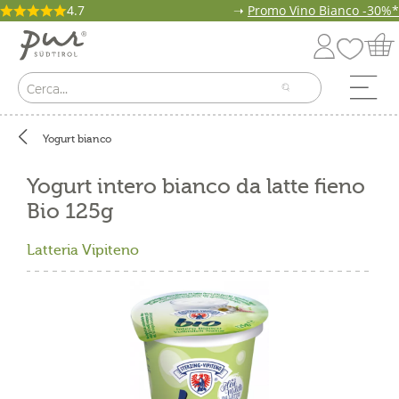
4.7
➝
Promo Vino Bianco -30%*
Yogurt bianco
Yogurt intero bianco da latte fieno
Bio 125g
Latteria Vipiteno