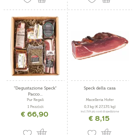
"Degustazione Speck"
Speck della casa
Pacco...
Pur Regali
Macelleria Hofer
1 Pezz(o)i
0,3 kg
(€ 27,17/1 kg)
€ 66,90
incl. IVA più costi di spedizione
€ 8,15