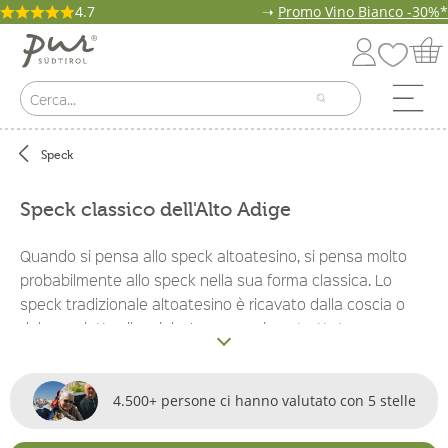
4.7
➝
Promo Vino Bianco -30%*
Speck
Speck classico dell'Alto Adige
Quando si pensa allo speck altoatesino, si pensa molto
probabilmente allo speck nella sua forma classica. Lo
speck tradizionale altoatesino è ricavato dalla coscia o
dal prosciutto di maiale. La carne viene trattata con una
speciale miscela di spezie, la cui ricetta è di solito un
vecchio segreto di famiglia, dopodiché viene
delicatamente affumicata. In un ultimo momento, lo speck
4.500+ persone ci hanno valutato con 5 stelle
viene essiccato e stagionato per diversi mesi all'aria