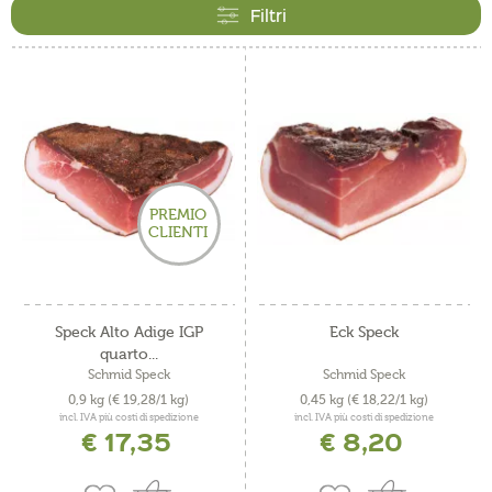
fresca delle Alpi. Nel nostro assortimento troverai i classici
Filtri
speck IGP affumicati a legno di faggio, in particolare lo
speck gourmet a lunga stagionatura, i migliori tranci cuore
e molto altro ancora.
PREMIO
CLIENTI
Speck Alto Adige IGP
Eck Speck
quarto...
Schmid Speck
Schmid Speck
0,9 kg
(€ 19,28/1 kg)
0,45 kg
(€ 18,22/1 kg)
incl. IVA più costi di spedizione
incl. IVA più costi di spedizione
€ 17,35
€ 8,20