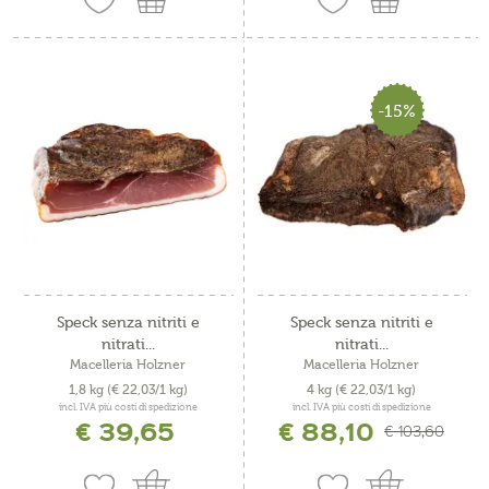
-15%
Speck senza nitriti e
Speck senza nitriti e
nitrati...
nitrati...
Macelleria Holzner
Macelleria Holzner
1,8 kg
(€ 22,03/1 kg)
4 kg
(€ 22,03/1 kg)
incl. IVA più costi di spedizione
incl. IVA più costi di spedizione
€ 39,65
€ 88,10
€ 103,60