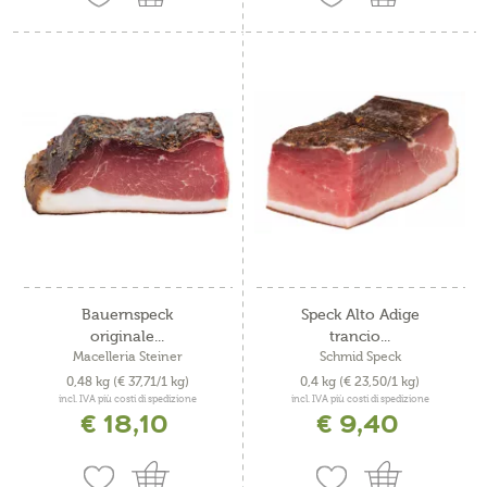
Bauernspeck
Speck Alto Adige
originale...
trancio...
Macelleria Steiner
Schmid Speck
0,48 kg
(€ 37,71/1 kg)
0,4 kg
(€ 23,50/1 kg)
incl. IVA più costi di spedizione
incl. IVA più costi di spedizione
€ 18,10
€ 9,40