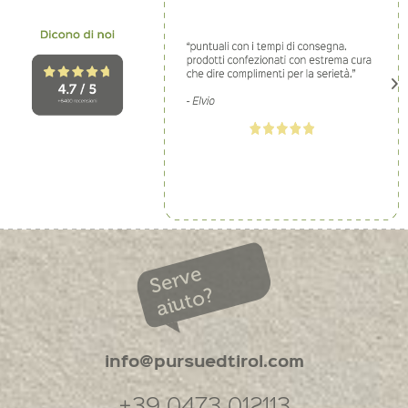
Serve
aiuto?
info@pursuedtirol.com
+39 0473 012113