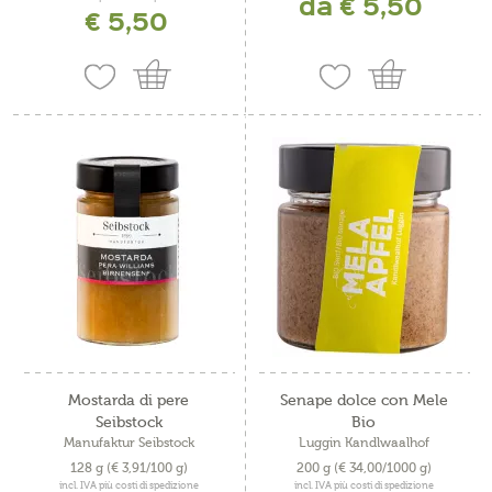
da € 5,50
€ 5,50
Mostarda di pere
Senape dolce con Mele
Seibstock
Bio
Manufaktur Seibstock
Luggin Kandlwaalhof
128 g
(€ 3,91/100 g)
200 g
(€ 34,00/1000 g)
incl. IVA più costi di spedizione
incl. IVA più costi di spedizione