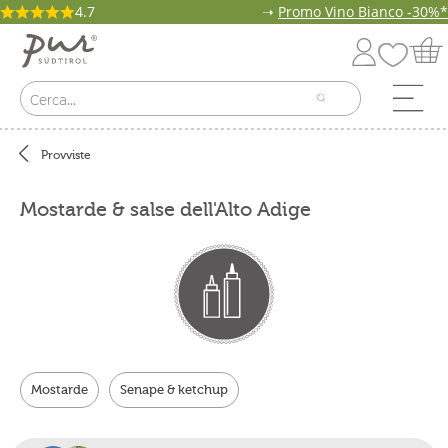
4.7
➝
Promo Vino Bianco -30%*
Provviste
Mostarde & salse dell'Alto Adige
Mostarde
Senape & ketchup