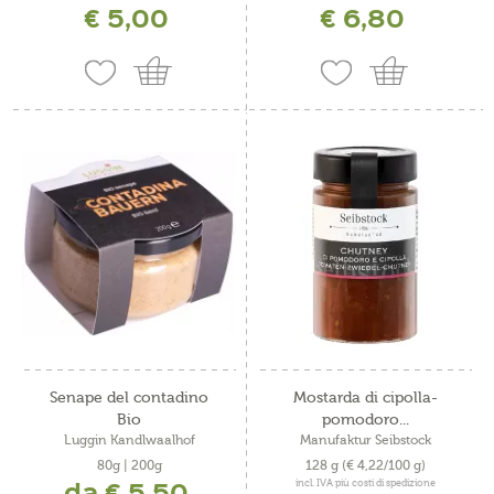
€ 5,00
€ 6,80
Senape del contadino
Mostarda di cipolla-
Bio
pomodoro...
Luggin Kandlwaalhof
Manufaktur Seibstock
80g | 200g
128 g
(€ 4,22/100 g)
da € 5,50
incl. IVA più costi di spedizione