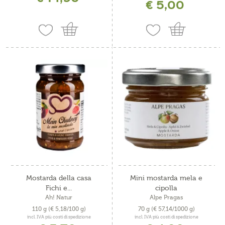
€ 5,00
Mostarda della casa
Mini mostarda mela e
Fichi e...
cipolla
Ah! Natur
Alpe Pragas
110 g
(€ 5,18/100 g)
70 g
(€ 57,14/1000 g)
incl. IVA più costi di spedizione
incl. IVA più costi di spedizione