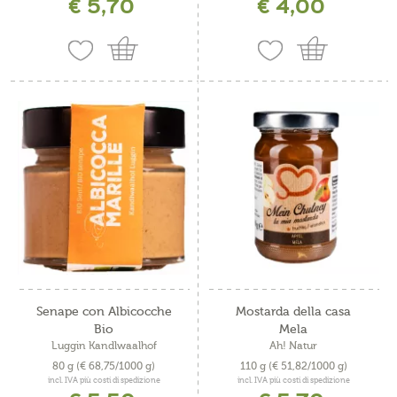
€ 5,70
€ 4,00
Senape con Albicocche
Mostarda della casa
Bio
Mela
Luggin Kandlwaalhof
Ah! Natur
80 g
(€ 68,75/1000 g)
110 g
(€ 51,82/1000 g)
incl. IVA più costi di spedizione
incl. IVA più costi di spedizione