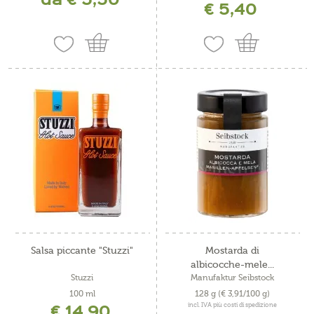
€ 5,40
Salsa piccante "Stuzzi"
Mostarda di
albicocche-mele...
Stuzzi
Manufaktur Seibstock
100 ml
128 g
(€ 3,91/100 g)
€ 14,90
incl. IVA più costi di spedizione