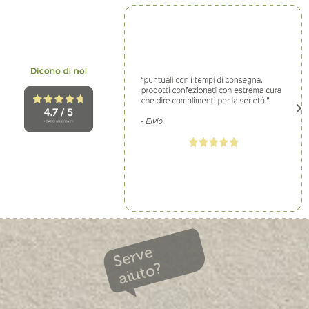
Serve
aiuto?