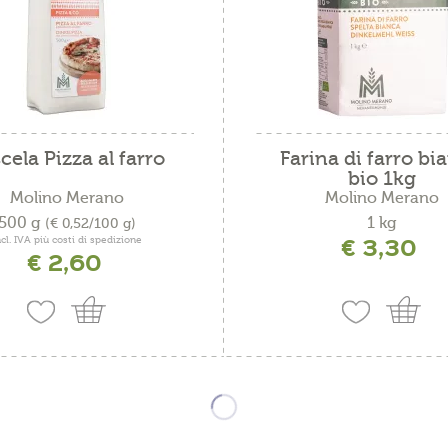
cela Pizza al farro
Farina di farro bi
bio 1kg
Molino Merano
Molino Merano
500 g
1 kg
(€ 0,52/100 g)
€ 3,30
ncl. IVA più costi di spedizione
€ 2,60