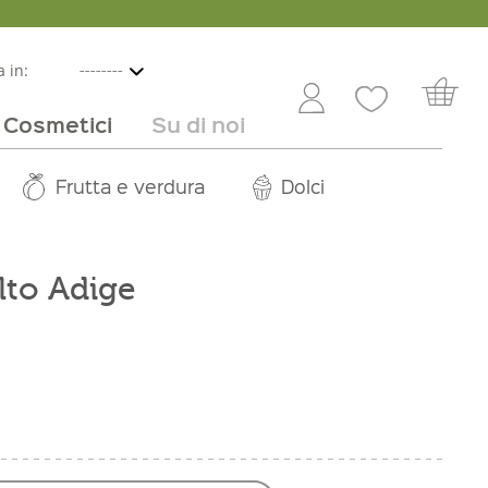
 in:
Cosmetici
Su di noi
e
lbicocche
ini in offerta
Rivenditori
Frutta e verdura
Service
Dolci
Carriera
Alto Adige