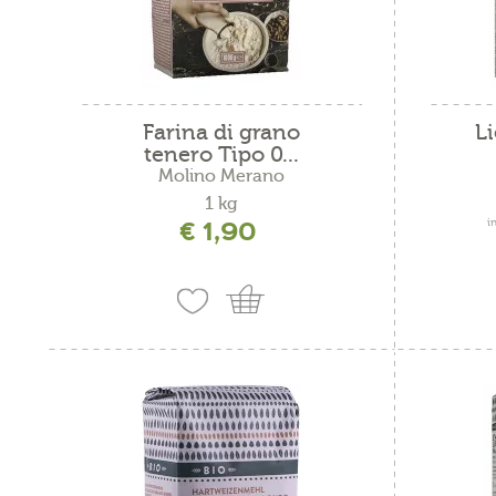
Pflegerhof - Erbe bio
Gelbhirse
Süße Backwaren
Oltra
Römerhof
grano saraceno
Oltra
Vitalpina Hotels
Hanf
Salto
Farina di grano
L
tenero Tipo 0...
Hartweizen
Valle
Molino Merano
1 kg
Johannsibrotkernmehl
Val V
€ 1,90
i
kamut
Kastanienmehl
Leinsamen
Mais
Mandel
orzo