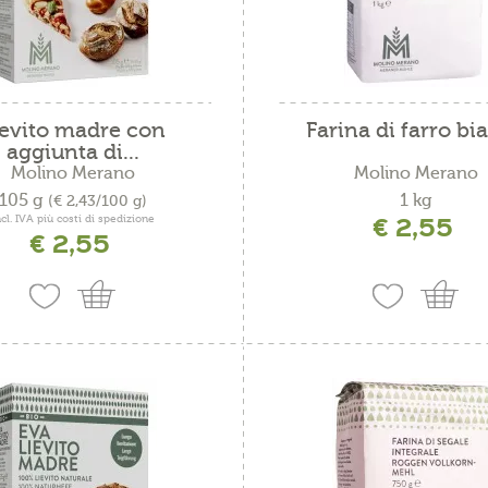
dige
dige-Bassa Atesina
-Scilar
ievito madre con
Farina di farro bi
aggiunta di...
 Isarco
Molino Merano
Molino Merano
105 g
1 kg
(€ 2,43/100 g)
enosta
€ 2,55
ncl. IVA più costi di spedizione
€ 2,55