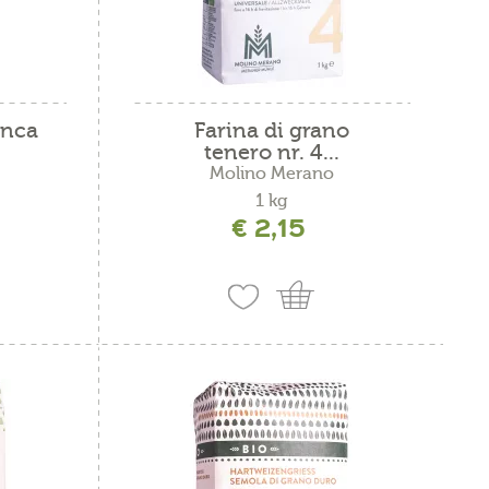
anca
Farina di grano
tenero nr. 4...
Molino Merano
1 kg
€ 2,15