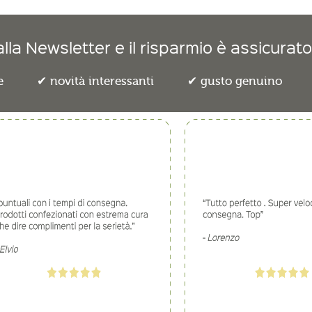
lla Newsletter e il risparmio è assicurato
e
novità interessanti
gusto genuino