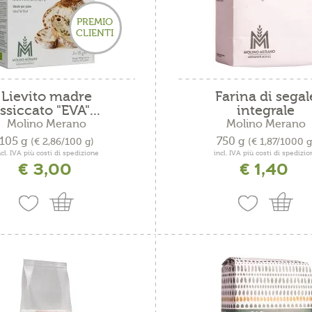
PREMIO
CLIENTI
Lievito madre
Farina di segal
ssiccato "EVA"...
integrale
Molino Merano
Molino Merano
105 g
750 g
(€ 2,86/100 g)
(€ 1,87/1000 g
ncl. IVA più costi di spedizione
incl. IVA più costi di spedizio
€ 3,00
€ 1,40