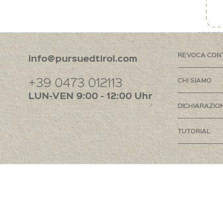
REVOCA CON
info@pursuedtirol.com
+39 0473 012113
CHI SIAMO
LUN-VEN 9:00 - 12:00 Uhr
DICHIARAZION
TUTORIAL