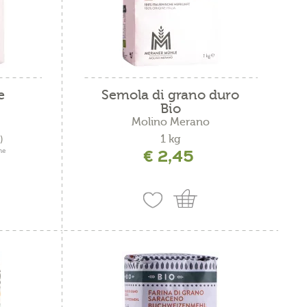
e
Semola di grano duro
Bio
Molino Merano
1 kg
)
€ 2,45
ne