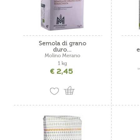
Quinoa
riso
riso
Segale
Semola di grano
duro...
e
sesamo
Molino Merano
Soja
1 kg
€ 2,45
i
Sorghum