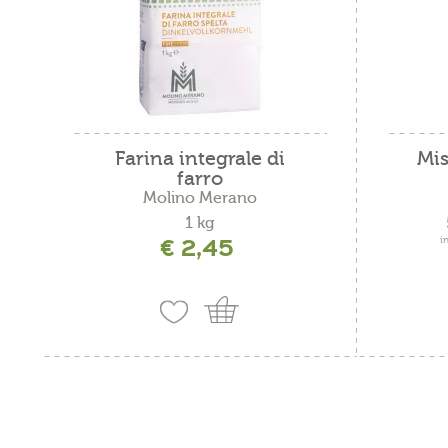
Farina integrale di
Mis
farro
Molino Merano
1 kg
€ 2,45
i