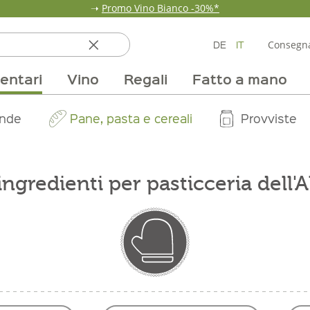
➝
Promo Vino Bianco -30%*
DE
IT
Consegna
entari
Vino
Regali
Fatto a mano
ata
ole
line
nde
fumi & fragranze
Team
Mondo delle fragole
Occasione
Borse e confezioni
Pane, pasta e cereali
Nostri mercati
Selezioni vino
Pur Exclusive Onlin
Mondo delle a
Provviste
V
ingredienti per pasticceria dell'