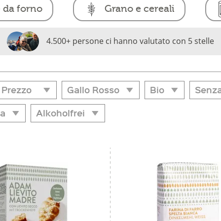
 da forno
Grano e cereali
4.500+ persone ci hanno valutato con 5 stelle
Prezzo
Gallo Rosso
Bio
Senza
a
Alkoholfrei
Gallo Rosso
Bio
Senza
da
a
€ 1,40
€ 21,25
Si
Si
Si
a
Alkoholfrei
Adige
Ja
ano
raviato
er canederli
o e d'intorni