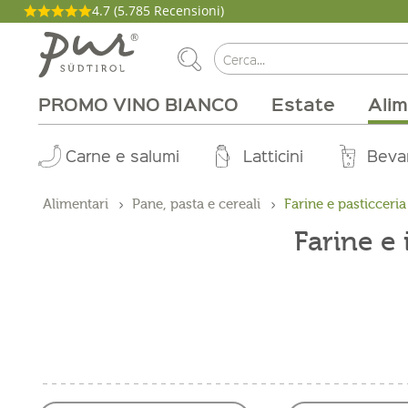
4.7
(5.785 Recensioni)
PROMO VINO BIANCO
Estate
Alim
La nostra filosofia
Aperitivo
Carne e salumi
Tipi di vino
Pacchetti
Cucina
Salute e bellezza
Casa
Brunch
Abo Box
Vitigni
Magazine
Latticini
Tinture
Cirmolo
Per la grigli
Produttori
Zone vinic
Buono on
Beva
Pro
Alimentari
Pane, pasta e cereali
Farine e pasticceria
Farine e 