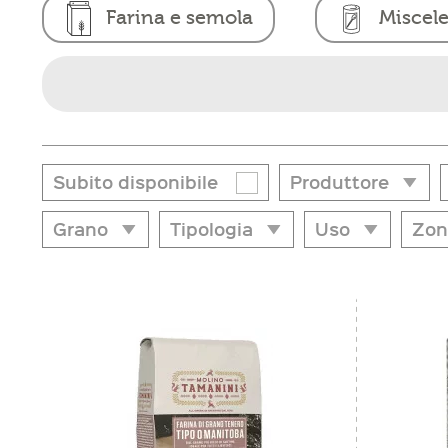
Farina e semola
Miscele
Subito disponibile
Produttore
Grano
Tipologia
Uso
Zon
Produttore
Grano
Tipologia
Uso
Zon
Gsunt
Avena
Grieß
Brot
Alto 
Molino Fuchs
Braunhirse
Halbweißmehl
Focaccia
Bolz
Molino Merano
farro
Vollkorn
Nudel
Burg
Niki Back - Preparati p
frumento
Weißmehl
Pizza
Meran