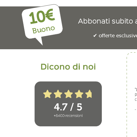
10€
Abbonati subito a
Buono
offerte esclusiv