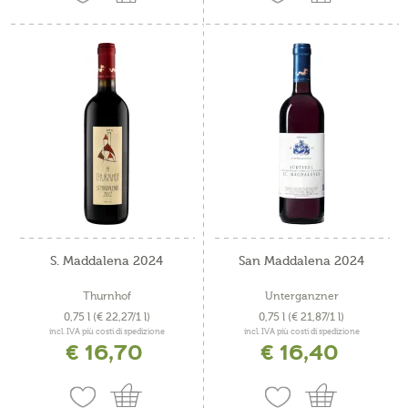
S. Maddalena 2024
San Maddalena 2024
Thurnhof
Unterganzner
0,75 l
(€ 22,27/1 l)
0,75 l
(€ 21,87/1 l)
incl. IVA più costi di spedizione
incl. IVA più costi di spedizione
€ 16,70
€ 16,40