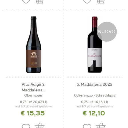
NUOVO
Alto Adige S.
S. Maddalena 2025
Maddalena...
Obermoser
Colterenzio - Schreckbichl
0,75 l
(€ 20,47/1 l)
0,75 l
(€ 16,13/1 l)
incl. IVA più costi di spedizione
incl. IVA più costi di spedizione
€ 15,35
€ 12,10