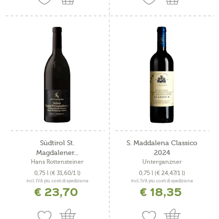
Südtirol St.
S. Maddalena Classico
Magdalener...
2024
Hans Rottensteiner
Unterganzner
0,75 l
(€ 31,60/1 l)
0,75 l
(€ 24,47/1 l)
incl. IVA più costi di spedizione
incl. IVA più costi di spedizione
€ 23,70
€ 18,35