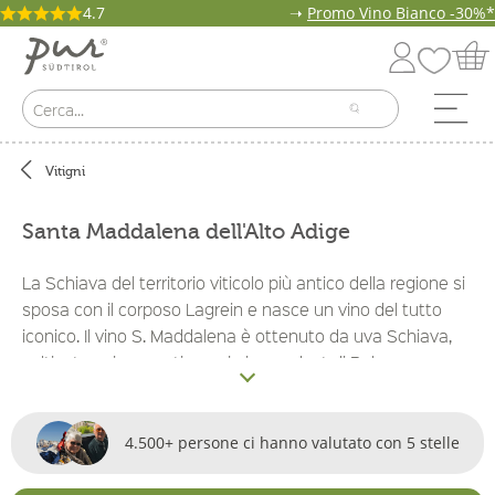
4.7
➝
Promo Vino Bianco -30%*
Vitigni
Santa Maddalena dell'Alto Adige
La Schiava del territorio viticolo più antico della regione si
sposa con il corposo Lagrein e nasce un vino del tutto
iconico. Il vino S. Maddalena è ottenuto da uva Schiava,
coltivata sui versanti eponimi a nordest di Bolzano,
affinata con un decimo di Lagrein. L’occhiello al fiore tra
questi vini è il maestoso
S. Maddalena Claissco:
con un
equilibrio armonioso tra acidità e tannini e una pienezza
4.500+ persone ci hanno valutato con 5 stelle
eccezionale si aggiudica il titolo di variante più nobile e