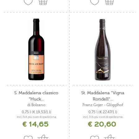
S. Maddalena classico
St. Maddalena "Vigna
"Huck...
Rondell"...
di Bolzano
Franz Gojer - Glögglhof
0,75 l
(€ 19,53/1 l)
0,75 l
(€ 27,47/1 l)
incl. IVA più costi di spedizione
incl. IVA più costi di spedizione
€ 14,65
€ 20,60