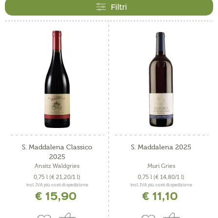
raffinata di Schiava dell’Alto Adige.
Filtri
S. Maddalena Classico
S. Maddalena 2025
2025
Ansitz Waldgries
Muri Gries
0,75 l
(€ 21,20/1 l)
0,75 l
(€ 14,80/1 l)
incl. IVA più costi di spedizione
incl. IVA più costi di spedizione
€ 15,90
€ 11,10