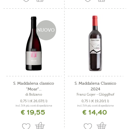
NUOVO
S. Maddalena classico
S. Maddalena Classico
"Moar"...
2024
di Bolzano
Franz Gojer - Glögglhof
0,75 l
(€ 26,07/1 l)
0,75 l
(€ 19,20/1 l)
incl. IVA più costi di spedizione
incl. IVA più costi di spedizione
€ 19,55
€ 14,40