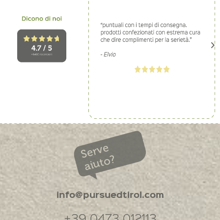
Serve
aiuto?
info@pursuedtirol.com
+39 0473 012113