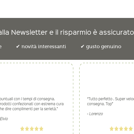
lla Newsletter e il risparmio è assicurato
e
novità interessanti
gusto genuino