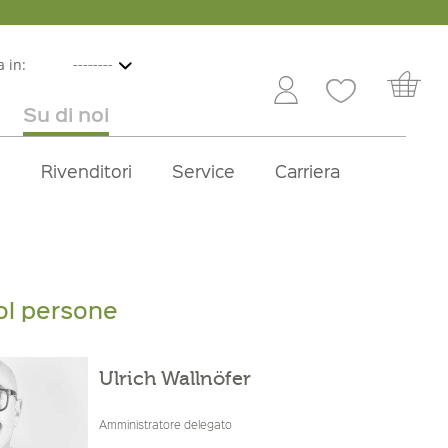
 in:
Su di noi
e
lbicocche
ini in offerta
Rivenditori
Frutta e verdura
Service
Dolci
Carriera
ol persone
Ulrich Wallnöfer
Amministratore delegato