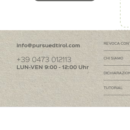
REVOCA CON
info@pursuedtirol.com
+39 0473 012113
CHI SIAMO
LUN-VEN 9:00 - 12:00 Uhr
DICHIARAZION
TUTORIAL