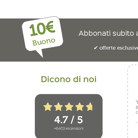
10€
Abbonati subito a
Buono
offerte esclusiv