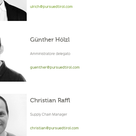
ulrich@pursuedtirol.com
ulrich@meranerweinhaus.com
Günther Hölzl
Amministratore delegato
guenther@pursuedtirol.com
Christian Raffl
Supply Chain Manager
christian@pursuedtirol.com