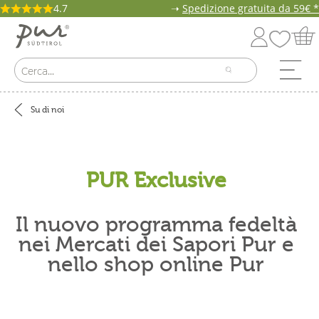
4.7
➝
Spedizione gratuita da 59€ *
Su di noi
PUR Exclusive
Il nuovo programma fedeltà
nei Mercati dei Sapori Pur e
nello shop online Pur