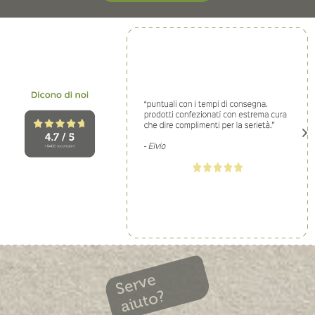
Serve
aiuto?