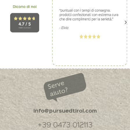
Serve
aiuto?
info@pursuedtirol.com
+39 0473 012113