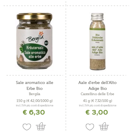
Sale aromatico alle
Aale d'erbe dell'Alto
Erbe Bio
Adige Bio
Bergila
Castellino delle Erbe
150 g
(€ 42,00/1000 g)
41 g
(€ 7,32/100 g)
incl. IVA più costi di spedizione
incl. IVA più costi di spedizione
€ 6,30
€ 3,00