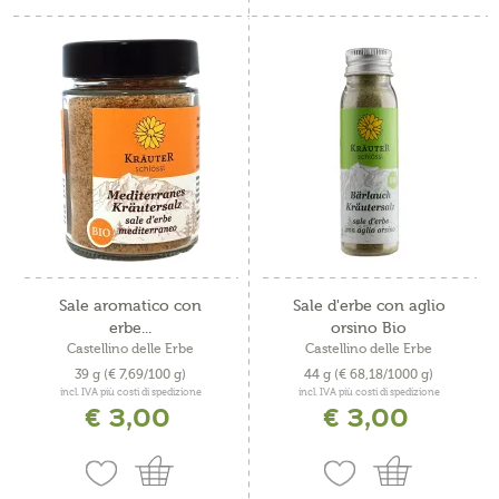
Sale aromatico con
Sale d'erbe con aglio
erbe...
orsino Bio
Castellino delle Erbe
Castellino delle Erbe
39 g
(€ 7,69/100 g)
44 g
(€ 68,18/1000 g)
incl. IVA più costi di spedizione
incl. IVA più costi di spedizione
€ 3,00
€ 3,00